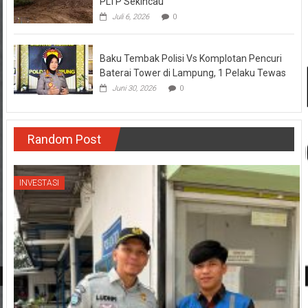
PLTP Sekincau
Juli 6, 2026
0
Baku Tembak Polisi Vs Komplotan Pencuri
Baterai Tower di Lampung, 1 Pelaku Tewas
Juni 30, 2026
0
Random Post
INVESTASI