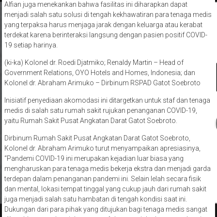
Alfian juga menekankan bahwa fasilitas ini diharapkan dapat
menjadi salah satu solusi di tengah kekhawatiran para tenaga medis
yang terpaksa harus menjaga jarak dengan keluarga atau kerabat
terdekat karena berinteraksi langsung dengan pasien positif COVID-
19 setiap harinya.
(ki-ka) Kolonel dr. Roedi Djatmiko; Renaldy Martin – Head of
Government Relations, OYO Hotels and Homes, Indonesia; dan
Kolonel dr. Abraham Arimuko – Dirbinum RSPAD Gatot Soebroto
Inisiatif penyediaan akomodasi ini ditargetkan untuk staf dan tenaga
medis di salah satu rumah sakit rujukan penanganan COVID-19,
yaitu Rumah Sakit Pusat Angkatan Darat Gatot Soebroto.
Dirbinum Rumah Sakit Pusat Angkatan Darat Gatot Soebroto,
Kolonel dr. Abraham Arimuko turut menyampaikan apresiasinya,
“Pandemi COVID-19 ini merupakan kejadian luar biasa yang
mengharuskan para tenaga medis bekerja ekstra dan menjadi garda
terdepan dalam penanganan pandemi ini. Selain lelah secara fisik
dan mental, lokasi tempat tinggal yang cukup jauh dari rumah sakit
juga menjadi salah satu hambatan di tengah kondisi saat ini.
Dukungan dari para pihak yang ditujukan bagi tenaga medis sangat