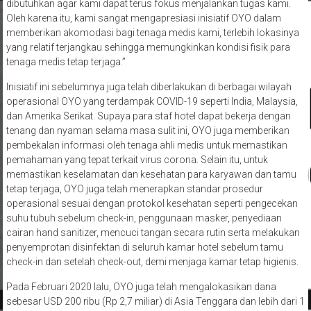
dibutuhkan agar kami dapat terus fokus menjalankan tugas kami.
Oleh karena itu, kami sangat mengapresiasi inisiatif OYO dalam
memberikan akomodasi bagi tenaga medis kami, terlebih lokasinya
yang relatif terjangkau sehingga memungkinkan kondisi fisik para
tenaga medis tetap terjaga.”
Inisiatif ini sebelumnya juga telah diberlakukan di berbagai wilayah
operasional OYO yang terdampak COVID-19 seperti India, Malaysia,
dan Amerika Serikat. Supaya para staf hotel dapat bekerja dengan
tenang dan nyaman selama masa sulit ini, OYO juga memberikan
pembekalan informasi oleh tenaga ahli medis untuk memastikan
pemahaman yang tepat terkait virus corona. Selain itu, untuk
memastikan keselamatan dan kesehatan para karyawan dan tamu
tetap terjaga, OYO juga telah menerapkan standar prosedur
operasional sesuai dengan protokol kesehatan seperti pengecekan
suhu tubuh sebelum check-in, penggunaan masker, penyediaan
cairan hand sanitizer, mencuci tangan secara rutin serta melakukan
penyemprotan disinfektan di seluruh kamar hotel sebelum tamu
check-in dan setelah check-out, demi menjaga kamar tetap higienis.
Pada Februari 2020 lalu, OYO juga telah mengalokasikan dana
sebesar USD 200 ribu (Rp 2,7 miliar) di Asia Tenggara dan lebih dari 1