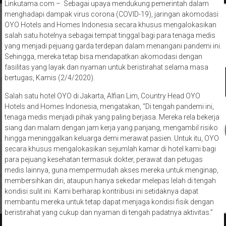
Linkutama.com – Sebagai upaya mendukung pemerintah dalam
menghadapi dampak virus corona (COVID-19), jaringan akomodasi
OYO Hotels and Homes Indonesia secara khusus mengalokasikan
salah satu hotelnya sebagai tempat tinggal bagi para tenaga medis
yang menjadi pejuang garda terdepan dalam menangani pandemi ini.
Sehingga, mereka tetap bisa mendapatkan akomodasi dengan
fasilitas yang layak dan nyaman untuk beristirahat selama masa
bertugas, Kamis (2/4/2020).
Salah satu hotel OYO di Jakarta, Alfian Lim, Country Head OYO
Hotels and Homes Indonesia, mengatakan, “Di tengah pandemi ini,
tenaga medis menjadi pihak yang paling berjasa. Mereka rela bekerja
siang dan malam dengan jam kerja yang panjang, mengambil risiko
hingga meninggalkan keluarga demi merawat pasien. Untuk itu, OYO
secara khusus mengalokasikan sejumlah kamar di hotel kami bagi
para pejuang kesehatan termasuk dokter, perawat dan petugas
medis lainnya, guna mempermudah akses mereka untuk menginap,
membersihkan diri, ataupun hanya sekedar melepas lelah di tengah
kondisi sulit ini. Kami berharap kontribusi ini setidaknya dapat
membantu mereka untuk tetap dapat menjaga kondisi fisik dengan
beristirahat yang cukup dan nyaman di tengah padatnya aktivitas.”