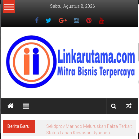
Lompat
Sabtu, Agustus 8, 2026
ke
konten
LINKARUTAMA.COM
Mitra
Bisnis
Terpercaya
Berita Baru:
Sekdprov Marindo Meluruskan Fakta Terkait
Status Lahan Kawasan Ryacudu