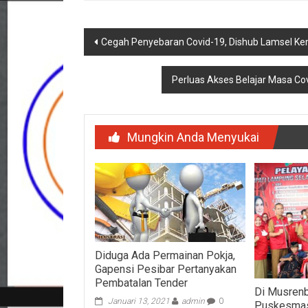
Navigasi
Cegah Penyebaran Covid-19, Dishub Lamsel Kem
pos
Perluas Akses Belajar Masa Co
Mungkin Anda Menyukai
Diduga Ada Permainan Pokja,
Gapensi Pesibar Pertanyakan
Pembatalan Tender
Di Musren
Januari 13, 2021
admin
0
Puskesmas