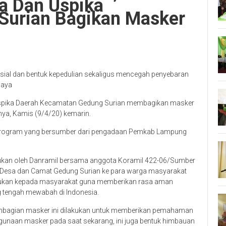
a Dan Uspika
Surian Bagikan Masker
sial dan bentuk kepedulian sekaligus mencegah penyebaran
Jaya
 Uspika Daerah Kecamatan Gedung Surian membagikan masker
nya, Kamis (9/4/20) kemarin.
 program yang bersumber dari pengadaan Pemkab Lampung
kukan oleh Danramil bersama anggota Koramil 422-06/Sumber
la Desa dan Camat Gedung Surian ke para warga masyarakat
 lakukan kepada masyarakat guna memberikan rasa aman
 tengah mewabah di Indonesia.
embagian masker ini dilakukan untuk memberikan pemahaman
unaan masker pada saat sekarang, ini juga bentuk himbauan