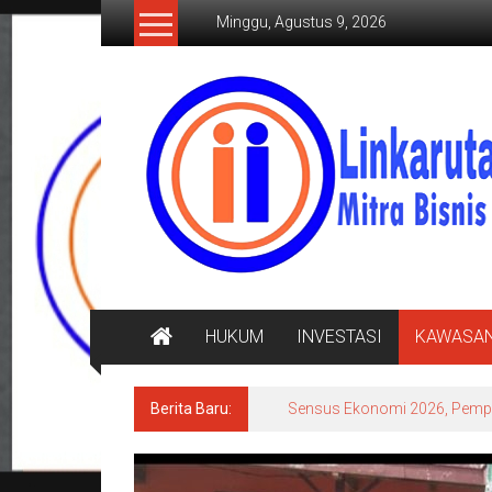
Lompat
Minggu, Agustus 9, 2026
ke
konten
LINKARUTAMA.COM
Mitra
Bisnis
Terpercaya
HUKUM
INVESTASI
KAWASA
Berita Baru:
Sensus Ekonomi 2026, Pempro