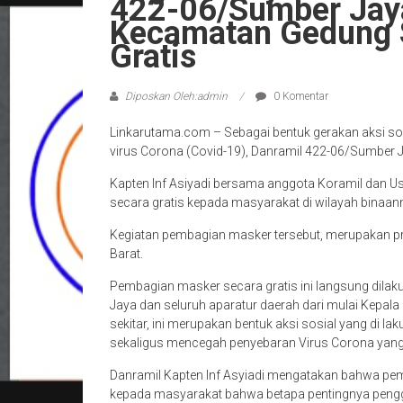
422-06/Sumber Jay
Kecamatan Gedung 
Gratis
Diposkan Oleh:admin
0 Komentar
Linkarutama.com – Sebagai bentuk gerakan aksi so
virus Corona (Covid-19), Danramil 422-06/Sumber 
Kapten Inf Asiyadi bersama anggota Koramil dan
secara gratis kepada masyarakat di wilayah binaan
Kegiatan pembagian masker tersebut, merupakan
Barat.
Pembagian masker secara gratis ini langsung dila
Jaya dan seluruh aparatur daerah dari mulai Kepa
sekitar, ini merupakan bentuk aksi sosial yang di
sekaligus mencegah penyebaran Virus Corona yang
Danramil Kapten Inf Asyiadi mengatakan bahwa p
kepada masyarakat bahwa betapa pentingnya pengg