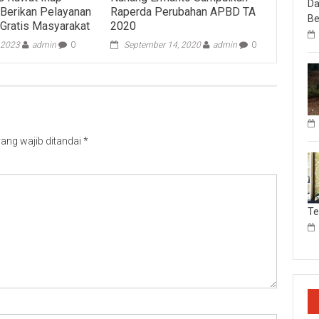
Da
Berikan Pelayanan
Raperda Perubahan APBD TA
Be
Gratis Masyarakat
2020
, 2023
admin
0
September 14, 2020
admin
0
ang wajib ditandai
*
T