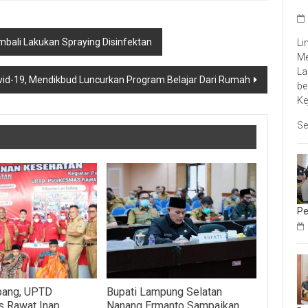
bali Lakukan Spraying Disinfektan
Li
Me
La
vid-19, Mendikbud Luncurkan Program Belajar Dari Rumah
be
Ke
Se
Pe
bang, UPTD
Bupati Lampung Selatan
 Rawat Inap
Nanang Ermanto Sampaikan