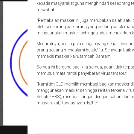
kepada masyarakat guna menghindari seseorang ter
mewabah.
“Pemakaian masker ini juga merupakan salah satu be
oleh seseorang baik orang yang sedang batuk maup
menggunakan masker, sehingga tidak menularkan ke
Menurutnya, begitu pula dengan yang sehat, dengan
orang sedang mengalami batuk/flu. Sehingga baik 
memakai masker kain, tambah Danramil.
Semua ini berguna bagi kita semua, agar tidak terp
memutus mata rantai penyebaran virus tersebut.
“Kami tim GLD memilih membagi-bagikan masker di 
menggunakan masker sehingga rentan terkena virus
Sehat(PHBS), mencuci tangan dengan sabun dan air 
masyarakat,” tandasnya. (rls/her)