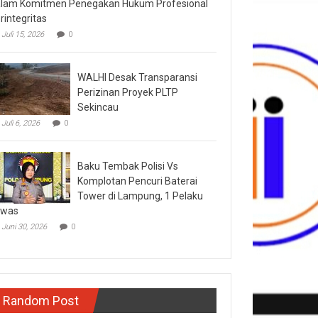
lam Komitmen Penegakan Hukum Profesional
rintegritas
Juli 15, 2026
0
WALHI Desak Transparansi
Perizinan Proyek PLTP
Sekincau
Juli 6, 2026
0
Baku Tembak Polisi Vs
Komplotan Pencuri Baterai
Tower di Lampung, 1 Pelaku
ewas
Juni 30, 2026
0
Random Post