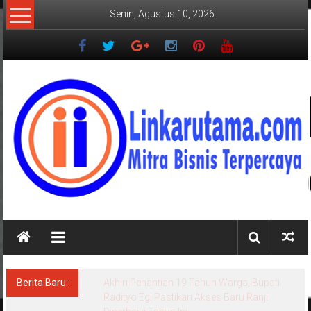
Lompat
Senin, Agustus 10, 2026
ke
konten
LINKARUTAMA.COM
Mitra
Bisnis
Terpercaya
Berita Baru:
Akhiri Penantian 19 Tahun Warga, Bupati
Radityo Egi Pastikan Akses Baru Ranji