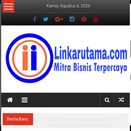
Lompat
Kamis, Agustus 6, 2026
ke
konten
LINKARUTAMA.COM
Mitra
Bisnis
Terpercaya
Berita Baru:
Ditegur Baik Baik, Keluarga Pengurus PWI
Lampung Mengaku Diancam Tetangga