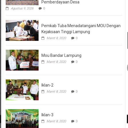
Pemberdayaan Desa
Agustus 9, 2026
0
Pemkab Tuba Menadatangani MOU Dengan
Kejaksaan Tinggi Lampung
Maret 8, 2020
0
Mou Bandar Lampung
Maret 8, 2020
0
Iklan-2
Maret 8, 2020
0
Iklan-3
Maret 8, 2020
0