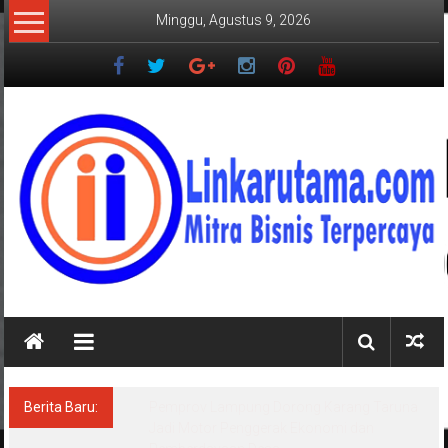
Lompat
Minggu, Agustus 9, 2026
ke
konten
LINKARUTAMA.COM
Mitra
Bisnis
Terpercaya
Berita Baru:
Sensus Ekonomi 2026, Pemprov Lampung:
Pentingnya Data Akurat untuk Kebijakan