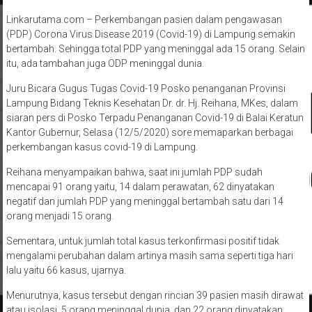
Linkarutama.com – Perkembangan pasien dalam pengawasan
(PDP) Corona Virus Disease 2019 (Covid-19) di Lampung semakin
bertambah. Sehingga total PDP yang meninggal ada 15 orang. Selain
itu, ada tambahan juga ODP meninggal dunia.
Juru Bicara Gugus Tugas Covid-19 Posko penanganan Provinsi
Lampung Bidang Teknis Kesehatan Dr. dr. Hj. Reihana, MKes, dalam
siaran pers di Posko Terpadu Penanganan Covid-19 di Balai Keratun
Kantor Gubernur, Selasa (12/5/2020) sore memaparkan berbagai
perkembangan kasus covid-19 di Lampung.
Reihana menyampaikan bahwa, saat ini jumlah PDP sudah
mencapai 91 orang yaitu, 14 dalam perawatan, 62 dinyatakan
negatif dan jumlah PDP yang meninggal bertambah satu dari 14
orang menjadi 15 orang.
Sementara, untuk jumlah total kasus terkonfirmasi positif tidak
mengalami perubahan dalam artinya masih sama seperti tiga hari
lalu yaitu 66 kasus, ujarnya.
Menurutnya, kasus tersebut dengan rincian 39 pasien masih dirawat
atau isolasi, 5 orang meninggal dunia, dan 22 orang dinyatakan