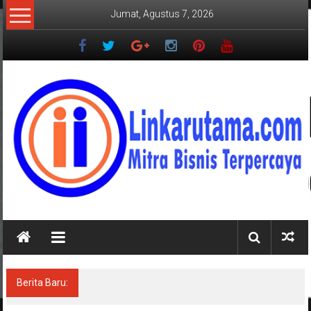
Lompat
Jumat, Agustus 7, 2026
ke
konten
LINKARUTAMA.COM
Mitra
Bisnis
Terpercaya
Berita Baru:
Jasa Raharja Serahkan Santunan Ahli Waris
Korban Kebakaran KM Mutiara Sentosa II