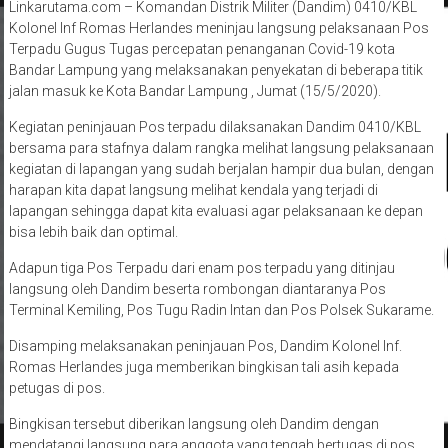
Linkarutama.com – Komandan Distrik Militer (Dandim) 0410/KBL
Kolonel Inf Romas Herlandes meninjau langsung pelaksanaan Pos
Terpadu Gugus Tugas percepatan penanganan Covid-19 kota
Bandar Lampung yang melaksanakan penyekatan di beberapa titik
jalan masuk ke Kota Bandar Lampung , Jumat (15/5/2020).
Kegiatan peninjauan Pos terpadu dilaksanakan Dandim 0410/KBL
bersama para stafnya dalam rangka melihat langsung pelaksanaan
kegiatan di lapangan yang sudah berjalan hampir dua bulan, dengan
harapan kita dapat langsung melihat kendala yang terjadi di
lapangan sehingga dapat kita evaluasi agar pelaksanaan ke depan
bisa lebih baik dan optimal.
Adapun tiga Pos Terpadu dari enam pos terpadu yang ditinjau
langsung oleh Dandim beserta rombongan diantaranya Pos
Terminal Kemiling, Pos Tugu Radin Intan dan Pos Polsek Sukarame.
Disamping melaksanakan peninjauan Pos, Dandim Kolonel Inf.
Romas Herlandes juga memberikan bingkisan tali asih kepada
petugas di pos.
Bingkisan tersebut diberikan langsung oleh Dandim dengan
mendatangi langsung para anggota yang tengah bertugas di pos