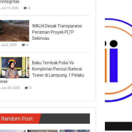
rintegritas
Juli 15, 2026
0
WALHI Desak Transparansi
Perizinan Proyek PLTP
Sekincau
Juli 6, 2026
0
Baku Tembak Polisi Vs
Komplotan Pencuri Baterai
Tower di Lampung, 1 Pelaku
ewas
Juni 30, 2026
0
Random Post