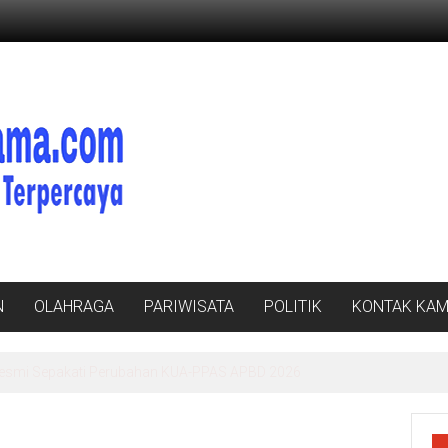
N
OLAHRAGA
PARIWISATA
POLITIK
KONTAK KAM
n Fakta Terkait Status Lahan Kawasan Ryacudu