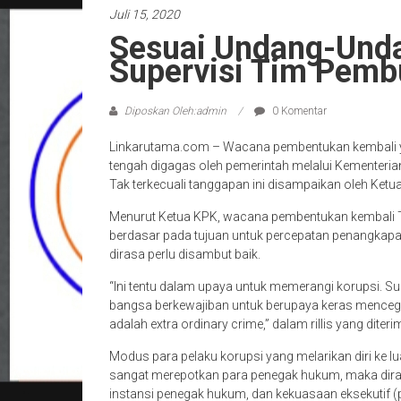
Juli 15, 2020
Sesuai Undang-Und
Supervisi Tim Pemb
Diposkan Oleh:admin
0 Komentar
Linkarutama.com – Wacana pembentukan kembali ya
tengah digagas oleh pemerintah melalui Kementeria
Tak terkecuali tanggapan ini disampaikan oleh Ketua K
Menurut Ketua KPK, wacana pembentukan kembali 
berdasar pada tujuan untuk percepatan penangkapan 
dirasa perlu disambut baik.
“Ini tentu dalam upaya untuk memerangi korupsi. S
bangsa berkewajiban untuk berupaya keras mencega
adalah extra ordinary crime,” dalam rillis yang dit
Modus para pelaku korupsi yang melarikan diri ke lu
sangat merepotkan para penegak hukum, maka diras
instansi penegak hukum, dan kekuasaan eksekutif 