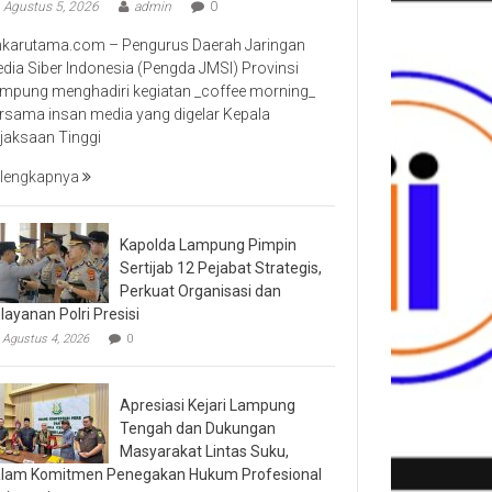
Agustus 5, 2026
admin
0
nkarutama.com – Pengurus Daerah Jaringan
dia Siber Indonesia (Pengda JMSI) Provinsi
mpung menghadiri kegiatan _coffee morning_
rsama insan media yang digelar Kepala
jaksaan Tinggi
lengkapnya
Kapolda Lampung Pimpin
Sertijab 12 Pejabat Strategis,
Perkuat Organisasi dan
layanan Polri Presisi
Agustus 4, 2026
0
Apresiasi Kejari Lampung
Tengah dan Dukungan
Masyarakat Lintas Suku,
lam Komitmen Penegakan Hukum Profesional