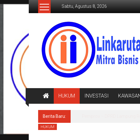
Lompat
Sabtu, Agustus 8, 2026
ke
konten
LINKARUTAMA.COM
Mitra
Bisnis
Terpercaya
HUKUM
INVESTASI
KAWASA
Berita Baru:
Sekdprov Marindo Meluruska
HUKUM