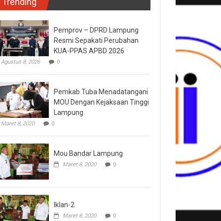
Trending
Pemprov – DPRD Lampung
Resmi Sepakati Perubahan
KUA-PPAS APBD 2026
Agustus 8, 2026
0
Pemkab Tuba Menadatangani
MOU Dengan Kejaksaan Tinggi
Lampung
Maret 8, 2020
0
Mou Bandar Lampung
Maret 8, 2020
0
Iklan-2
Maret 8, 2020
0