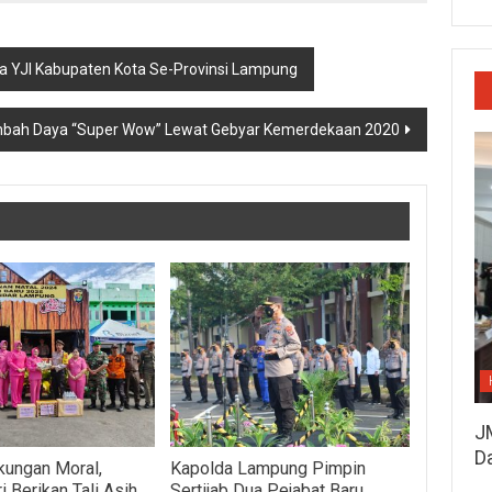
ua YJI Kabupaten Kota Se-Provinsi Lampung
ambah Daya “Super Wow” Lewat Gebyar Kemerdekaan 2020
J
D
kungan Moral,
Kapolda Lampung Pimpin
 Berikan Tali Asih
Sertijab Dua Pejabat Baru