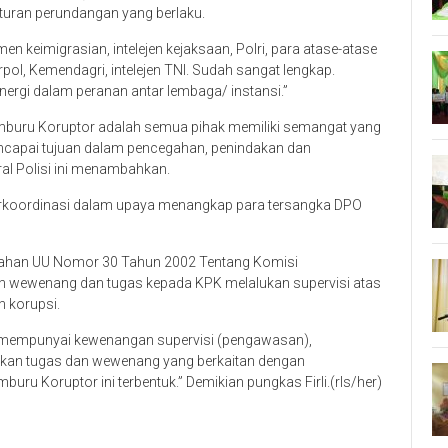
turan perundangan yang berlaku.
en keimigrasian, intelejen kejaksaan, Polri, para atase-atase
erpol, Kemendagri, intelejen TNI. Sudah sangat lengkap.
nergi dalam peranan antar lembaga/ instansi.”
buru Koruptor adalah semua pihak memiliki semangat yang
encapai tujuan dalam pencegahan, penindakan dan
al Polisi ini menambahkan.
sa berkoordinasi dalam upaya menangkap para tersangka DPO
bahan UU Nomor 30 Tahun 2002 Tentang Komisi
 wewenang dan tugas kepada KPK melalukan supervisi atas
 korupsi.
K mempunyai kewenangan supervisi (pengawasan),
ankan tugas dan wewenang yang berkaitan dengan
ru Koruptor ini terbentuk.” Demikian pungkas Firli.(rls/her)