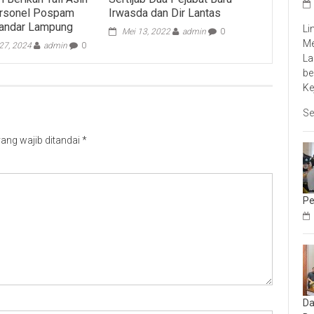
rsonel Pospam
Irwasda dan Dir Lantas
Bandar Lampung
Li
Mei 13, 2022
admin
0
Me
27, 2024
admin
0
La
be
Ke
Se
ang wajib ditandai
*
Pe
Da