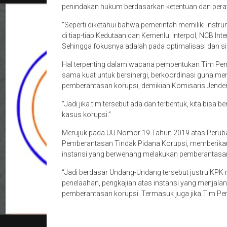
penindakan hukum berdasarkan ketentuan dan pera
“Seperti diketahui bahwa pemerintah memiliki instrum
di tiap-tiap Kedutaan dan Kemenlu, Interpol, NCB Int
Sehingga fokusnya adalah pada optimalisasi dan si
Hal terpenting dalam wacana pembentukan Tim Pem
sama kuat untuk bersinergi, berkoordinasi guna m
pemberantasan korupsi, demikian Komisaris Jender
“Jadi jika tim tersebut ada dan terbentuk, kita bi
kasus korupsi.”
Merujuk pada UU Nomor 19 Tahun 2019 atas Peru
Pemberantasan Tindak Pidana Korupsi, memberikan
instansi yang berwenang melakukan pemberantasan
“Jadi berdasar Undang-Undang tersebut justru KP
penelaahan, pengkajian atas instansi yang menjal
pemberantasan korupsi. Termasuk juga jika Tim Pembu