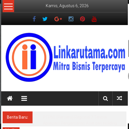
Lompat
Kamis, Agustus 6, 2026
ke
konten
LINKARUTAMA.COM
Mitra
Bisnis
Terpercaya
Berita Baru:
PTPN I (Persero) Regional 7 Terima
Apresiasi Pengamanan Aset dari Holding