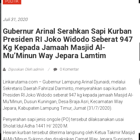
POLITIK
Juli 31, 2020
Gubernur Arinal Serahkan Sapi Kurban
Presiden RI Joko Widodo Seberat 947
Kg Kepada Jamaah Masjid Al-
Mu’Minun Way Jepara Lamtim
Diposkan Oleh:admin
0 Komentar
Linkarutama.com – Gubernur Lampung Arinal Djunaidi, melalui
Sekretaris Daerah Fahrizal Darminto, menyerahkan sapi kurban
Presiden RI Joko Widodo seberat 947 kg kepada jamaah Masjid Al-
Mu’Minun, Dusun Kuningan, Desa Braja Asri, Kecamatan Way
Jepara, Kabupaten Lampung Timur, Jumat (31/7/2020).
Penyerahan sapi jenis ongole (PO) tersebut dilaksanakan usai
Sholat Idul Adha 1441 H/ 2020 M.
Hewan kurban tersebut diterima langsung oleh Ketua Takmir Masjid
Al-Mu’Minun Sukirno dan disaksikan Camat Way Jepara Suprianto.