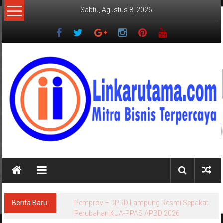
Lompat
Sabtu, Agustus 8, 2026
ke
konten
LINKARUTAMA.COM
Mitra
Bisnis
Terpercaya
Berita Baru:
Sekdprov Marindo Meluruskan Fakta Terkait
Status Lahan Kawasan Ryacudu