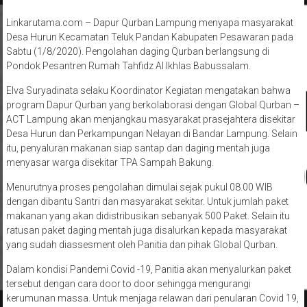
Linkarutama.com – Dapur Qurban Lampung menyapa masyarakat
Desa Hurun Kecamatan Teluk Pandan Kabupaten Pesawaran pada
Sabtu (1/8/2020). Pengolahan daging Qurban berlangsung di
Pondok Pesantren Rumah Tahfidz Al Ikhlas Babussalam.
Elva Suryadinata selaku Koordinator Kegiatan mengatakan bahwa
program Dapur Qurban yang berkolaborasi dengan Global Qurban –
ACT Lampung akan menjangkau masyarakat prasejahtera disekitar
Desa Hurun dan Perkampungan Nelayan di Bandar Lampung. Selain
itu, penyaluran makanan siap santap dan daging mentah juga
menyasar warga disekitar TPA Sampah Bakung.
Menurutnya proses pengolahan dimulai sejak pukul 08.00 WIB
dengan dibantu Santri dan masyarakat sekitar. Untuk jumlah paket
makanan yang akan didistribusikan sebanyak 500 Paket. Selain itu
ratusan paket daging mentah juga disalurkan kepada masyarakat
yang sudah diassesment oleh Panitia dan pihak Global Qurban.
Dalam kondisi Pandemi Covid -19, Panitia akan menyalurkan paket
tersebut dengan cara door to door sehingga mengurangi
kerumunan massa. Untuk menjaga relawan dari penularan Covid 19,