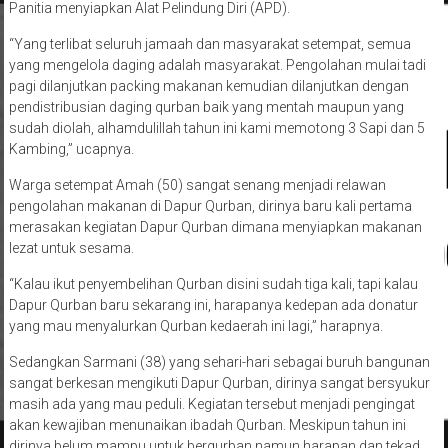
Panitia menyiapkan Alat Pelindung Diri (APD).
“Yang terlibat seluruh jamaah dan masyarakat setempat, semua
yang mengelola daging adalah masyarakat. Pengolahan mulai tadi
pagi dilanjutkan packing makanan kemudian dilanjutkan dengan
pendistribusian daging qurban baik yang mentah maupun yang
sudah diolah, alhamdulillah tahun ini kami memotong 3 Sapi dan 5
Kambing,” ucapnya.
Warga setempat Amah (50) sangat senang menjadi relawan
pengolahan makanan di Dapur Qurban, dirinya baru kali pertama
merasakan kegiatan Dapur Qurban dimana menyiapkan makanan
lezat untuk sesama.
“Kalau ikut penyembelihan Qurban disini sudah tiga kali, tapi kalau
Dapur Qurban baru sekarang ini, harapanya kedepan ada donatur
yang mau menyalurkan Qurban kedaerah ini lagi,” harapnya.
Sedangkan Sarmani (38) yang sehari-hari sebagai buruh bangunan
sangat berkesan mengikuti Dapur Qurban, dirinya sangat bersyukur
masih ada yang mau peduli. Kegiatan tersebut menjadi pengingat
akan kewajiban menunaikan ibadah Qurban. Meskipun tahun ini
dirinya belum mampu untuk berqurban namun harapan dan tekad