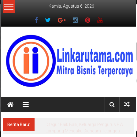
Lompat
Kamis, Agustus 6, 2026
ke
konten
LINKARUTAMA.COM
Mitra
Bisnis
Terpercaya
Berita Baru:
Ditegur Baik Baik, Keluarga Pengurus PWI
Lampung Mengaku Diancam Tetangga