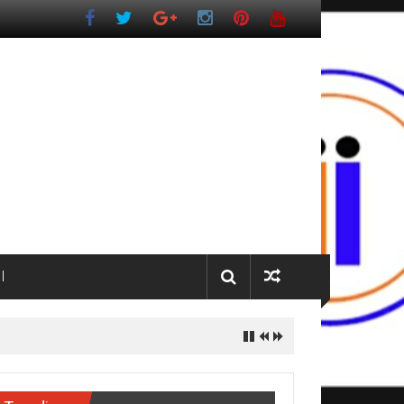
I
dua pada 2027