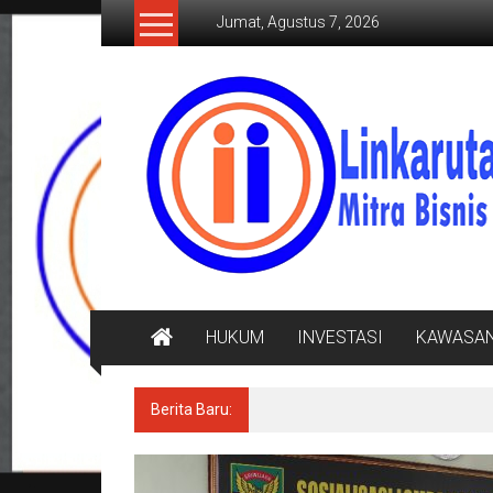
Lompat
Jumat, Agustus 7, 2026
ke
konten
LINKARUTAMA.COM
Mitra
Bisnis
Terpercaya
HUKUM
INVESTASI
KAWASA
Berita Baru:
Diarak di Atas Bade 24 Meter