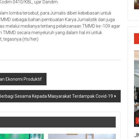
Kodim 0410/KBL, ujar Dandim.
am lomba tersebut, para Jurnalis diberi kebebasan untuk
 TMMD sebagai bahan pembuatan Karya Jurnalistik dan juga
as melalui medianya tentang pelaksanaan TMMD ke -109 agar
 TMMD secara menyeluruh yang dalam hal ini untuk
 tegasnya.(rls/her)
n Ekonomi Produktif
 Berbagi Sesama Kepada Masyarakat Terdampak Covid-19
J