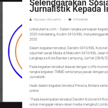
Selenggarakan Sosi
Jurnalistik Kepada 
Diposkan Oleh:admin
0 Komentar
Linkarutama.com – Dalam rangka persiapan kegia
2020 mendatang, Kodim 0410/KBL menyelenggarakan
2020.
Dalam kegiatan tersebut, Dandim 0410/KBL Kolone
sejumlah awak Media di Makodim 0410/KBL Jalan
Langkapura Kota Bandar Lampung, Jum’at (28/8/20
Pada kegiatan tersebut diawali dengan coffe morni
rangka kegiatan TMMD serta tanya jawab dengan 
Jurnalistik .
Hadir dalam kegiatan tersebut Perwira, Bintara ser
online.
“ Pada kesempatan tersebut Dandim Kolonel Inf.Ro
untuk mengajak rekan-rekan media mengikuti Lomb