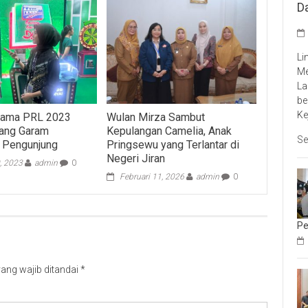
D
Li
Me
La
be
Ke
tama PRL 2023
Wulan Mirza Sambut
ang Garam
Kepulangan Camelia, Anak
Se
 Pengunjung
Pringsewu yang Terlantar di
Negeri Jiran
, 2023
admin
0
Februari 11, 2026
admin
0
Pe
ang wajib ditandai
*