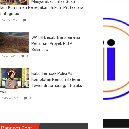
Masyarakat Lintas Suku,
lam Komitmen Penegakan Hukum Profesional
rintegritas
Juli 15, 2026
0
WALHI Desak Transparansi
Perizinan Proyek PLTP
Sekincau
Juli 6, 2026
0
Baku Tembak Polisi Vs
Komplotan Pencuri Baterai
Tower di Lampung, 1 Pelaku
ewas
Juni 30, 2026
0
Random Post