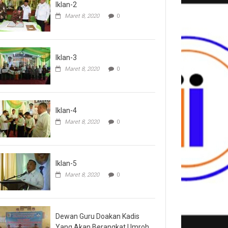
Iklan-2
Maret 8, 2020
0
Iklan-3
Maret 8, 2020
0
Iklan-4
Maret 8, 2020
0
Iklan-5
Maret 8, 2020
0
Dewan Guru Doakan Kadis
Yang Akan Berangkat Umroh