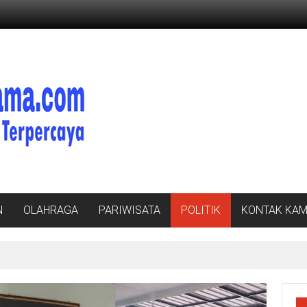
N
OLAHRAGA
PARIWISATA
POLITIK
KONTAK KAM
, Bupati Radityo Egi Bawa Mimpi Besar Balinuraga Jadi ‘Penglipuran’ Ke