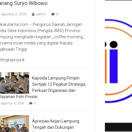
anang Suryo Wibowo
Agustus 5, 2026
admin
0
nkarutama.com – Pengurus Daerah Jaringan
dia Siber Indonesia (Pengda JMSI) Provinsi
mpung menghadiri kegiatan _coffee morning_
rsama insan media yang digelar Kepala
jaksaan Tinggi
lengkapnya
Kapolda Lampung Pimpin
Sertijab 12 Pejabat Strategis,
Perkuat Organisasi dan
layanan Polri Presisi
Agustus 4, 2026
0
Apresiasi Kejari Lampung
Tengah dan Dukungan