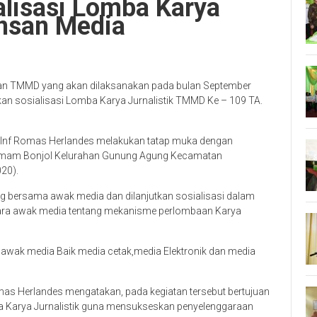
alisasi Lomba Karya
Insan Media
tan TMMD yang akan dilaksanakan pada bulan September
 sosialisasi Lomba Karya Jurnalistik TMMD Ke – 109 TA.
l Inf Romas Herlandes melakukan tatap muka dengan
 Imam Bonjol Kelurahan Gunung Agung Kecamatan
20).
ng bersama awak media dan dilanjutkan sosialisasi dalam
para awak media tentang mekanisme perlombaan Karya
ta awak media Baik media cetak,media Elektronik dan media
mas Herlandes mengatakan, pada kegiatan tersebut bertujuan
a Karya Jurnalistik guna mensukseskan penyelenggaraan