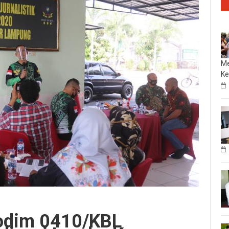
Me
Ke
odim 0410/KBL