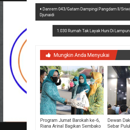
Navigasi
Danrem 043/Gatam Dampingi Pangdam II/Sriwi
Djunaidi
pos
1.030 Rumah Tak Layak Huni Di Lampu
Mungkin Anda Menyukai
Program Jumat Barokah ke-6,
Dewan Da
Riana Arinal Bagikan Sembako
Sebar Pulu