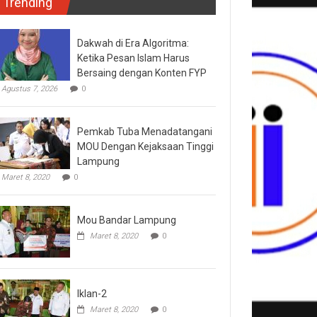
Trending
Dakwah di Era Algoritma:
Ketika Pesan Islam Harus
Bersaing dengan Konten FYP
Agustus 7, 2026
0
Pemkab Tuba Menadatangani
MOU Dengan Kejaksaan Tinggi
Lampung
Maret 8, 2020
0
Mou Bandar Lampung
Maret 8, 2020
0
Iklan-2
Maret 8, 2020
0