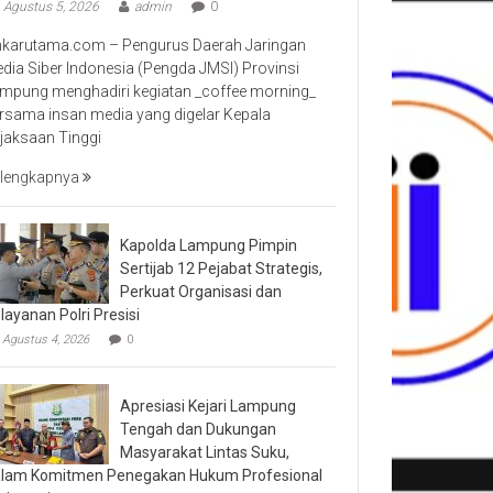
Agustus 5, 2026
admin
0
nkarutama.com – Pengurus Daerah Jaringan
dia Siber Indonesia (Pengda JMSI) Provinsi
mpung menghadiri kegiatan _coffee morning_
rsama insan media yang digelar Kepala
jaksaan Tinggi
lengkapnya
Kapolda Lampung Pimpin
Sertijab 12 Pejabat Strategis,
Perkuat Organisasi dan
layanan Polri Presisi
Agustus 4, 2026
0
Apresiasi Kejari Lampung
Tengah dan Dukungan
Masyarakat Lintas Suku,
lam Komitmen Penegakan Hukum Profesional