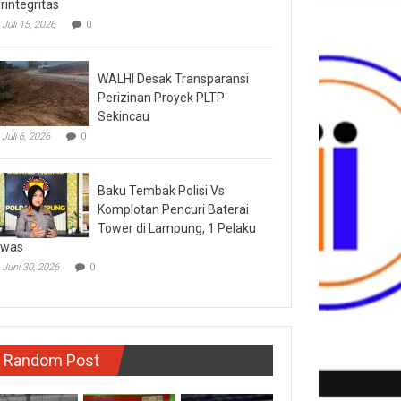
rintegritas
Juli 15, 2026
0
WALHI Desak Transparansi
Perizinan Proyek PLTP
Sekincau
Juli 6, 2026
0
Baku Tembak Polisi Vs
Komplotan Pencuri Baterai
Tower di Lampung, 1 Pelaku
ewas
Juni 30, 2026
0
Random Post