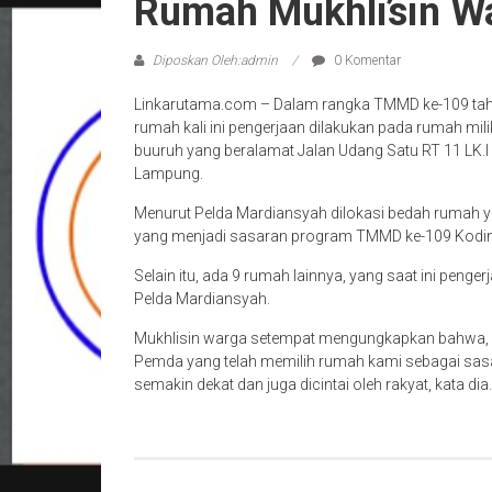
Rumah Mukhlisin W
Diposkan Oleh:admin
0 Komentar
Linkarutama.com – Dalam rangka TMMD ke-109 tah
rumah kali ini pengerjaan dilakukan pada rumah mil
buuruh yang beralamat Jalan Udang Satu RT 11 LK
Lampung.
Menurut Pelda Mardiansyah dilokasi bedah rumah ya
yang menjadi sasaran program TMMD ke-109 Kodi
Selain itu, ada 9 rumah lainnya, yang saat ini pen
Pelda Mardiansyah.
Mukhlisin warga setempat mengungkapkan bahwa, ka
Pemda yang telah memilih rumah kami sebagai s
semakin dekat dan juga dicintai oleh rakyat, kata dia.