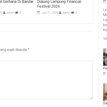
t Gerhana Di Bandar
Dukung Lampung Financial
Festival 2026
Li
21
admin
0
Juli 21, 2026
admin
0
Me
La
be
Ke
Se
ang wajib ditandai
*
Pe
Da