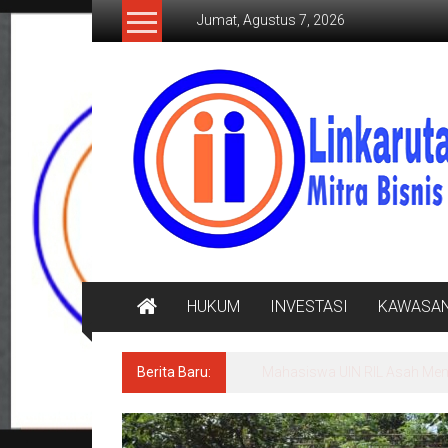
Lompat
Jumat, Agustus 7, 2026
ke
konten
LINKARUTAMA.COM
Mitra
Bisnis
Terpercaya
HUKUM
INVESTASI
KAWASA
Berita Baru:
Mahasiswa UIN RIL Asah Menul