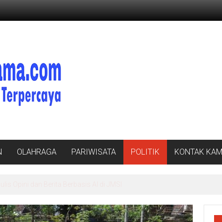
N
OLAHRAGA
PARIWISATA
POLITIK
KONTAK KAM
is Opini dan Berita Berbasis AI di JMSI