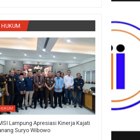
HUKUM
HUKUM
MSI Lampung Apresiasi Kinerja Kajati
anang Suryo Wibowo