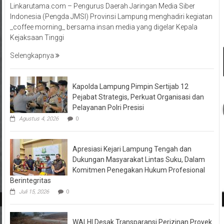
Indonesia (Pengda JMSI) Provinsi Lampung menghadiri kegiatan
_coffee morning_ bersama insan media yang digelar Kepala
Kejaksaan Tinggi
Selengkapnya
Kapolda Lampung Pimpin Sertijab 12
Pejabat Strategis, Perkuat Organisasi dan
Pelayanan Polri Presisi
Agustus 4, 2026
0
Apresiasi Kejari Lampung Tengah dan
Dukungan Masyarakat Lintas Suku, Dalam
Komitmen Penegakan Hukum Profesional
Berintegritas
Juli 15, 2026
0
WALHI Desak Transparansi Perizinan Proyek
PLTP Sekincau