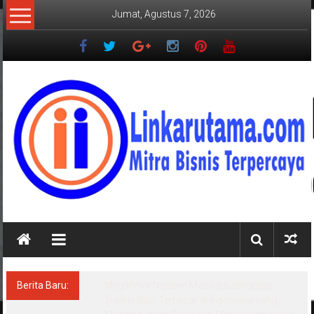
Lompat
Jumat, Agustus 7, 2026
ke
konten
LINKARUTAMA.COM
Mitra
Bisnis
Terpercaya
Berita Baru:
Diarak di Atas Bade 24 Meter, Bupati Radityo
Egi Bawa Mimpi Besar Balinuraga Jadi