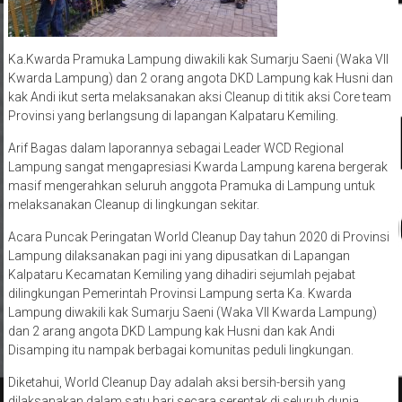
Ka.Kwarda Pramuka Lampung diwakili kak Sumarju Saeni (Waka VII
Kwarda Lampung) dan 2 orang angota DKD Lampung kak Husni dan
kak Andi ikut serta melaksanakan aksi Cleanup di titik aksi Core team
Provinsi yang berlangsung di lapangan Kalpataru Kemiling.
Arif Bagas dalam laporannya sebagai Leader WCD Regional
Lampung sangat mengapresiasi Kwarda Lampung karena bergerak
masif mengerahkan seluruh anggota Pramuka di Lampung untuk
melaksanakan Cleanup di lingkungan sekitar.
Acara Puncak Peringatan World Cleanup Day tahun 2020 di Provinsi
Lampung dilaksanakan pagi ini yang dipusatkan di Lapangan
Kalpataru Kecamatan Kemiling yang dihadiri sejumlah pejabat
dilingkungan Pemerintah Provinsi Lampung serta Ka. Kwarda
Lampung diwakili kak Sumarju Saeni (Waka VII Kwarda Lampung)
dan 2 arang angota DKD Lampung kak Husni dan kak Andi
Disamping itu nampak berbagai komunitas peduli lingkungan.
Diketahui, World Cleanup Day adalah aksi bersih-bersih yang
dilaksanakan dalam satu hari secara serentak di seluruh dunia
dengan tujuan menyatukan umat manusia dari berbagai budaya,