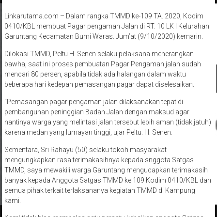
Linkarutama.com – Dalam rangka TMMD ke-109 TA. 2020, Kodim
0410/KBL membuat Pagar pengaman Jalan di RT. 10 LK I Kelurahan
Garuntang Kecamatan Bumi Waras. Jum’at (9/10/2020) kemarin.
Dilokasi TMMD, Peltu H. Senen selaku pelaksana menerangkan
bawha, saat ini proses pembuatan Pagar Pengaman jalan sudah
mencari 80 persen, apabila tidak ada halangan dalam waktu
beberapa hari kedepan pemasangan pagar dapat diselesaikan.
“Pemasangan pagar pengaman jalan dilaksanakan tepat di
pembangunan peninggian Badan Jalan dengan maksud agar
nantinya warga yang melintasi jalan tersebut lebih aman (tidak jatuh)
karena medan yang lumayan tinggi, ujar Peltu. H. Senen.
Sementara, Sri Rahayu (50) selaku tokoh masyarakat
mengungkapkan rasa terimakasihnya kepada snggota Satgas
TMMD, saya mewakili warga Garuntang mengucapkan terimakasih
banyak kepada Anggota Satgas TMMD ke 109 Kodim 0410/KBL dan
semua pihak terkait terlaksananya kegiatan TMMD di Kampung
kami.