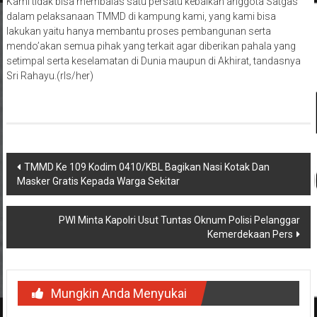
Kami tidak bisa membalas satu persatu kebaikan anggota Satgas
dalam pelaksanaan TMMD di kampung kami, yang kami bisa
lakukan yaitu hanya membantu proses pembangunan serta
mendo’akan semua pihak yang terkait agar diberikan pahala yang
setimpal serta keselamatan di Dunia maupun di Akhirat, tandasnya
Sri Rahayu.(rls/her)
Navigasi
TMMD Ke 109 Kodim 0410/KBL Bagikan Nasi Kotak Dan
Masker Gratis Kepada Warga Sekitar
pos
PWI Minta Kapolri Usut Tuntas Oknum Polisi Pelanggar
Kemerdekaan Pers
Mungkin Anda Menyukai