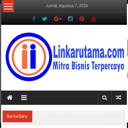
Lompat
Jumat, Agustus 7, 2026
ke
konten
LINKARUTAMA.COM
Mitra
Bisnis
Terpercaya
Berita Baru:
Jasa Raharja Serahkan Santunan Ahli Waris
Korban Kebakaran KM Mutiara Sentosa II