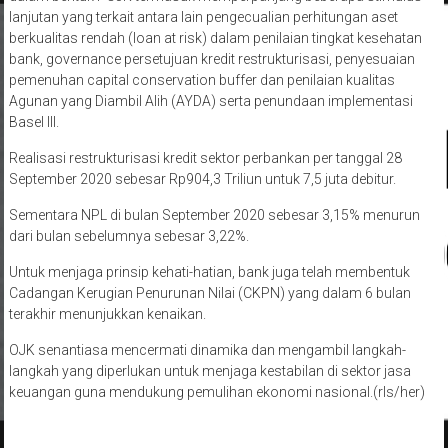
lanjutan yang terkait antara lain pengecualian perhitungan aset
berkualitas rendah (loan at risk) dalam penilaian tingkat kesehatan
bank, governance persetujuan kredit restrukturisasi, penyesuaian
pemenuhan capital conservation buffer dan penilaian kualitas
Agunan yang Diambil Alih (AYDA) serta penundaan implementasi
Basel III.
Realisasi restrukturisasi kredit sektor perbankan per tanggal 28
September 2020 sebesar Rp904,3 Triliun untuk 7,5 juta debitur.
Sementara NPL di bulan September 2020 sebesar 3,15% menurun
dari bulan sebelumnya sebesar 3,22%.
Untuk menjaga prinsip kehati-hatian, bank juga telah membentuk
Cadangan Kerugian Penurunan Nilai (CKPN) yang dalam 6 bulan
terakhir menunjukkan kenaikan.
OJK senantiasa mencermati dinamika dan mengambil langkah-
langkah yang diperlukan untuk menjaga kestabilan di sektor jasa
keuangan guna mendukung pemulihan ekonomi nasional.(rls/her)