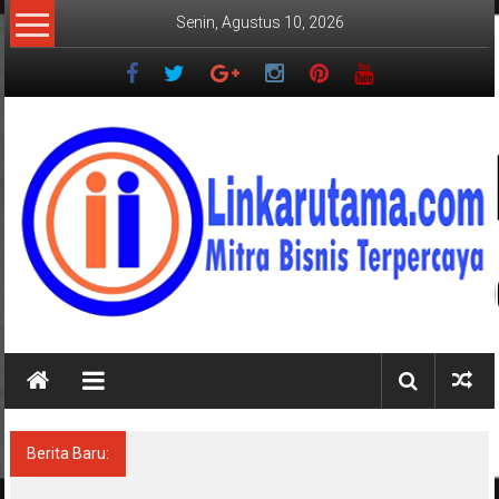
Lompat
Senin, Agustus 10, 2026
ke
konten
LINKARUTAMA.COM
Mitra
Bisnis
Terpercaya
Berita Baru:
Akhiri Penantian 19 Tahun Warga, Bupati
Radityo Egi Pastikan Akses Baru Ranji