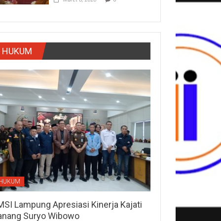
HUKUM
HUKUM
MSI Lampung Apresiasi Kinerja Kajati
anang Suryo Wibowo