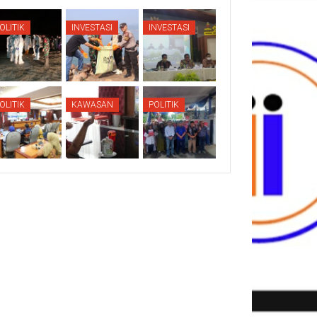
OLITIK
INVESTASI
INVESTASI
OLITIK
KAWASAN
POLITIK