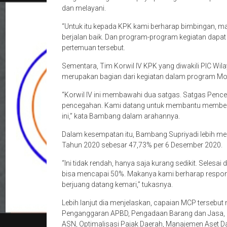
dan melayani.
“Untuk itu kepada KPK kami berharap bimbingan, ma
berjalan baik. Dan program-program kegiatan dapat 
pertemuan tersebut.
Sementara, Tim Korwil IV KPK yang diwakili PIC W
merupakan bagian dari kegiatan dalam program Monit
“Korwil IV ini membawahi dua satgas. Satgas Penc
pencegahan. Kami datang untuk membantu member
ini,” kata Bambang dalam arahannya.
Dalam kesempatan itu, Bambang Supriyadi lebih m
Tahun 2020 sebesar 47,73% per 6 Desember 2020.
“Ini tidak rendah, hanya saja kurang sedikit. Selesai 
bisa mencapai 50%. Makanya kami berharap respon 
berjuang datang kemari,” tukasnya.
Lebih lanjut dia menjelaskan, capaian MCP tersebut 
Penganggaran APBD, Pengadaan Barang dan Jasa, P
ASN, Optimalisasi Pajak Daerah, Manajemen Aset Da