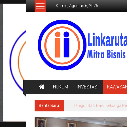
Lompat
Kamis, Agustus 6, 2026
ke
konten
LINKARUTAMA.COM
Mitra
Bisnis
Terpercaya
HUKUM
INVESTASI
KAWASA
Berita Baru:
Ditegur Baik Baik, Keluarg