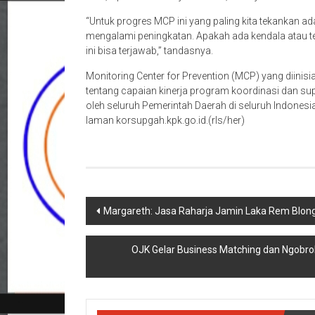
“Untuk progres MCP ini yang paling kita tekankan ad
mengalami peningkatan. Apakah ada kendala atau t
ini bisa terjawab,” tandasnya.
Monitoring Center for Prevention (MCP) yang diin
tentang capaian kinerja program koordinasi dan s
oleh seluruh Pemerintah Daerah di seluruh Indonesia
laman korsupgah.kpk.go.id.(rls/her)
Navigasi
Margareth: Jasa Raharja Jamin Laka Rem Blong
pos
OJK Gelar Business Matching dan Ngobro