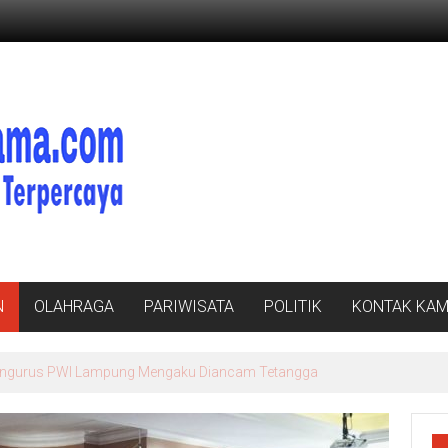
N
OLAHRAGA
PARIWISATA
POLITIK
KONTAK KAM
a Pengurus PWI Lampung Mengaku Diancam Tetangga