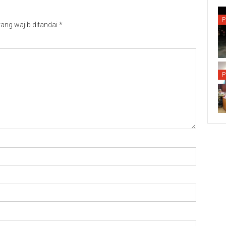
P
ang wajib ditandai
*
P