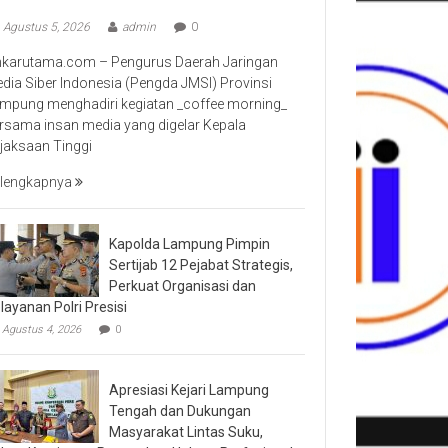
Agustus 5, 2026
admin
0
nkarutama.com – Pengurus Daerah Jaringan
dia Siber Indonesia (Pengda JMSI) Provinsi
mpung menghadiri kegiatan _coffee morning_
rsama insan media yang digelar Kepala
jaksaan Tinggi
lengkapnya
Kapolda Lampung Pimpin
Sertijab 12 Pejabat Strategis,
Perkuat Organisasi dan
layanan Polri Presisi
Agustus 4, 2026
0
Apresiasi Kejari Lampung
Tengah dan Dukungan
Masyarakat Lintas Suku,