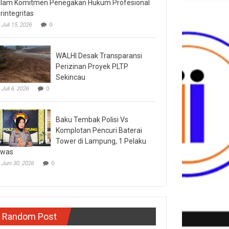
lam Komitmen Penegakan Hukum Profesional
rintegritas
Juli 15, 2026
0
WALHI Desak Transparansi
Perizinan Proyek PLTP
Sekincau
Juli 6, 2026
0
Baku Tembak Polisi Vs
Komplotan Pencuri Baterai
Tower di Lampung, 1 Pelaku
ewas
Juni 30, 2026
0
Random Post