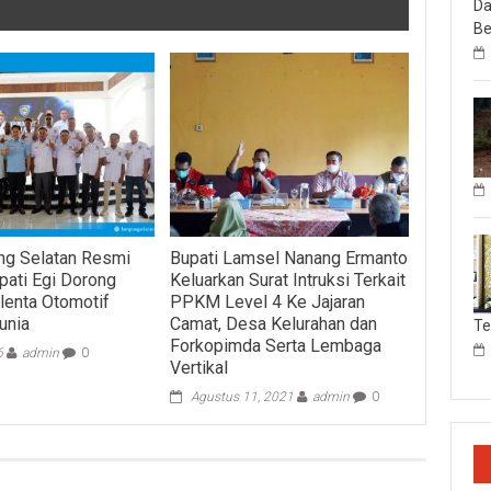
Da
Be
ng Selatan Resmi
Bupati Lamsel Nanang Ermanto
upati Egi Dorong
Keluarkan Surat Intruksi Terkait
alenta Otomotif
PPKM Level 4 Ke Jajaran
unia
Camat, Desa Kelurahan dan
T
Forkopimda Serta Lembaga
6
admin
0
Vertikal
Agustus 11, 2021
admin
0