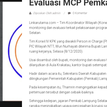
Evaluasi MCP Pemk
Diposkan Oleh:admin
0 Komentar
Linkarutama.com – Tim Koordinator Wilayah (Korwi
monitoring dan evaluasi terkait pelaksanaan progr
Selatan.
Tim Korwil IV KPK yang diwakili Person in Charge 
PIC Wilayah NTT, Wuri Nurhayati diterima Bupati L
ruang kerjanya, Selasa (8/12/2020).
Usai disambut oleh bupati, monitoring dan evaluasi
dilanjutkan di Aula Krakatau, kantor bupati setempat
Hadir dalam acara itu, Sekretaris Daerah Kabupate
dilingkungan Pemerintah Kabupaten (Pemkab) Lamp
Pada kesempatan itu, Thamrin mengingatkan kepa
pertemuan tersebut dengan sebaik-baiknya.
Sehingga kedepan, jajaran Pemkab Lampung Selatan
rangka meningkatkan upaya pencegahan korupsi ser