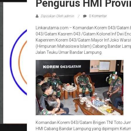
Pengurus HMI Provi
Diposkan Oleh:admin
0 Komentar
Linkarutama.com – Komandan Korem 043/Gatam Bri
043/Gatam Kasrem 043 /Gatam Kolonel Inf Dwi En
Kapenrem Korem 043/Gatam Mayor Inf Joko Warsit
(Himpunan Mahasiswa Islam) Cabang Bandar Lampu
Jalan Teuku Umar Bandar Lampung.
Komandan Korem 043/Gatam Brigjen TNI Toto Jumar
HMI Cabang Bandar Lampung yang dipimpim Ketum 