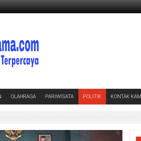
N
OLAHRAGA
PARIWISATA
POLITIK
KONTAK KAM
v Lampung: Pentingnya Data Akurat untuk Kebijakan Tepat Sasaran