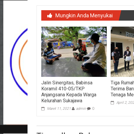
Mungkin Anda Menyukai
Jalin Sinergitas, Babinsa
Tiga Rumah
Koramil 410-05/TKP
Terima Ban
Anjangsana Kepada Warga
Tenaga Me
Kelurahan Sukajawa
April 2, 20
Maret 11, 2021
admin
0