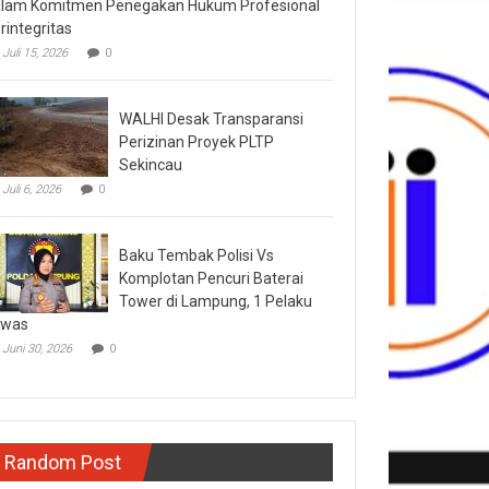
lam Komitmen Penegakan Hukum Profesional
rintegritas
Juli 15, 2026
0
WALHI Desak Transparansi
Perizinan Proyek PLTP
Sekincau
Juli 6, 2026
0
Baku Tembak Polisi Vs
Komplotan Pencuri Baterai
Tower di Lampung, 1 Pelaku
ewas
Juni 30, 2026
0
Random Post