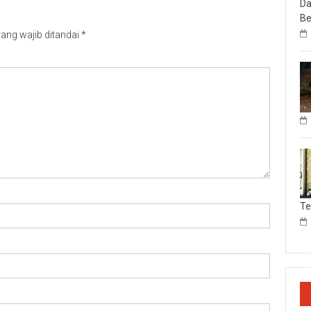
Da
Be
ang wajib ditandai
*
T