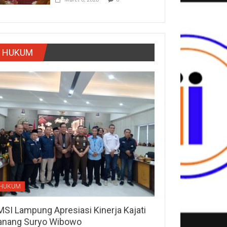
HUKUM
HUKUM
MSI Lampung Apresiasi Kinerja Kajati
anang Suryo Wibowo