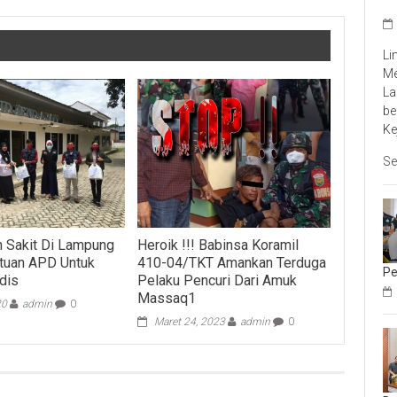
Li
Me
La
be
Ke
Se
 Sakit Di Lampung
Heroik !!! Babinsa Koramil
tuan APD Untuk
410-04/TKT Amankan Terduga
Pe
dis
Pelaku Pencuri Dari Amuk
Massaq1
20
admin
0
Maret 24, 2023
admin
0