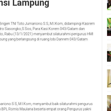
nsi Lampung
gjen TNI Toto Jumariono.S.S,.M.I.Kom, didampingi Kasrem
dro Sasongko,S.Sos, Para Kasi Korem 043/Gatam dan
o, Rabu (13/1/2021) menyambut silaturahmi pengurus HMI
ng yang berlangsung di ruang lobi Danrem 043/Gatam
iono.S.S,.M.I.Kom, menyambut baik silaturahmi pengurus
BPL Romis Maulana beserta empat orang Pengurus yakni