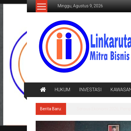
Lompat
Minggu, Agustus 9, 2026
ke
konten
LINKARUTAMA.COM
Mitra
Bisnis
Terpercaya
HUKUM
INVESTASI
KAWASA
Berita Baru:
Sensus Ekonomi 2026, Pempro