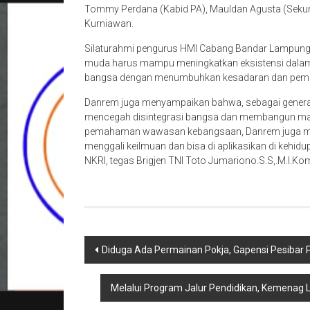
Tommy Perdana (Kabid PA), Mauldan Agusta (Seku
Kurniawan.
Silaturahmi pengurus HMI Cabang Bandar Lampung 
muda harus mampu meningkatkan eksistensi dala
bangsa dengan menumbuhkan kesadaran dan pe
Danrem juga menyampaikan bahwa, sebagai genera
mencegah disintegrasi bangsa dan membangun m
pemahaman wawasan kebangsaan, Danrem juga meng
menggali keilmuan dan bisa di aplikasikan di kehi
NKRI, tegas Brigjen TNI Toto Jumariono.S.S,.M.I.Kom
Navigasi
Diduga Ada Permainan Pokja, Gapensi Pesibar
pos
Melalui Program Jalur Pendidikan, Kemenag 