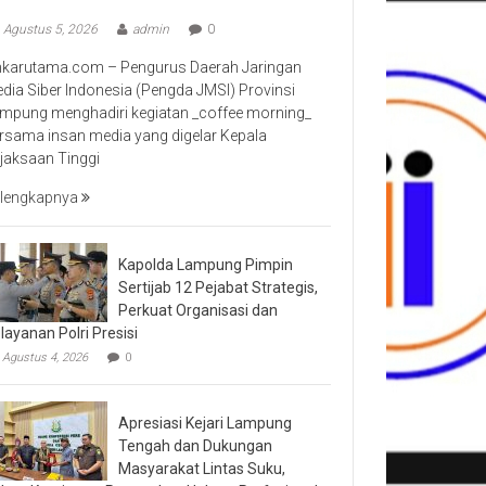
Agustus 5, 2026
admin
0
nkarutama.com – Pengurus Daerah Jaringan
dia Siber Indonesia (Pengda JMSI) Provinsi
mpung menghadiri kegiatan _coffee morning_
rsama insan media yang digelar Kepala
jaksaan Tinggi
lengkapnya
Kapolda Lampung Pimpin
Sertijab 12 Pejabat Strategis,
Perkuat Organisasi dan
layanan Polri Presisi
Agustus 4, 2026
0
Apresiasi Kejari Lampung
Tengah dan Dukungan
Masyarakat Lintas Suku,