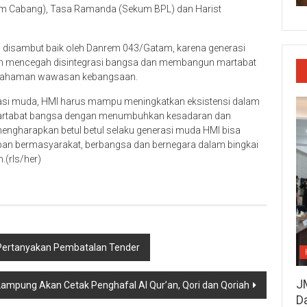
m Cabang), Tasa Ramanda (Sekum BPL) dan Harist
disambut baik oleh Danrem 043/Gatam, karena generasi
m mencegah disintegrasi bangsa dan membangun martabat
mahaman wawasan kebangsaan.
si muda, HMI harus mampu meningkatkan eksistensi dalam
artabat bangsa dengan menumbuhkan kesadaran dan
harapkan betul betul selaku generasi muda HMI bisa
dupan bermasyarakat, berbangsa dan bernegara dalam bingkai
.(rls/her)
 Pertanyakan Pembatalan Tender
J
Lampung Akan Cetak Penghafal Al Qur’an, Qori dan Qoriah
D