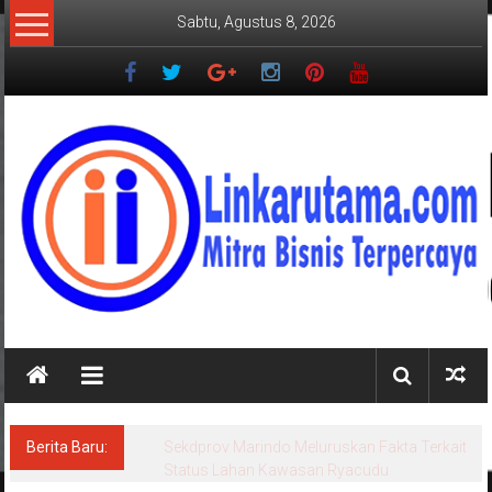
Lompat
Sabtu, Agustus 8, 2026
ke
konten
LINKARUTAMA.COM
Mitra
Bisnis
Terpercaya
Berita Baru:
Sekdprov Marindo Meluruskan Fakta Terkait
Status Lahan Kawasan Ryacudu