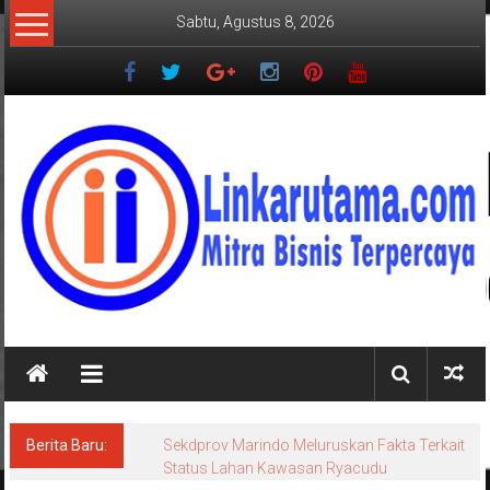
Lompat
Sabtu, Agustus 8, 2026
ke
konten
LINKARUTAMA.COM
Mitra
Bisnis
Terpercaya
Berita Baru:
Sekdprov Marindo Meluruskan Fakta Terkait
Status Lahan Kawasan Ryacudu