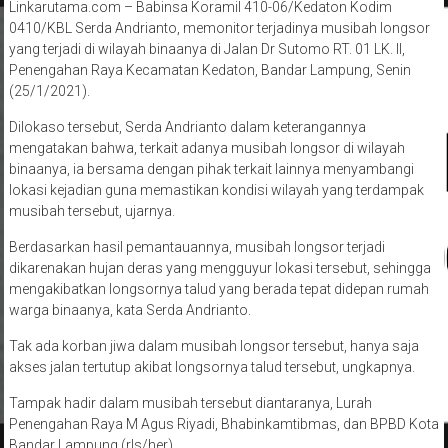
Linkarutama.com – Babinsa Koramil 410-06/Kedaton Kodim
0410/KBL Serda Andrianto, memonitor terjadinya musibah longsor
yang terjadi di wilayah binaanya di Jalan Dr Sutomo RT. 01 LK. II,
Penengahan Raya Kecamatan Kedaton, Bandar Lampung, Senin
(25/1/2021).
Dilokaso tersebut, Serda Andrianto dalam keterangannya
mengatakan bahwa, terkait adanya musibah longsor di wilayah
binaanya, ia bersama dengan pihak terkait lainnya menyambangi
lokasi kejadian guna memastikan kondisi wilayah yang terdampak
musibah tersebut, ujarnya.
Berdasarkan hasil pemantauannya, musibah longsor terjadi
dikarenakan hujan deras yang mengguyur lokasi tersebut, sehingga
mengakibatkan longsornya talud yang berada tepat didepan rumah
warga binaanya, kata Serda Andrianto.
Tak ada korban jiwa dalam musibah longsor tersebut, hanya saja
akses jalan tertutup akibat longsornya talud tersebut, ungkapnya.
Tampak hadir dalam musibah tersebut diantaranya, Lurah
Penengahan Raya M Agus Riyadi, Bhabinkamtibmas, dan BPBD Kota
Bandar Lampung.(rls/her)