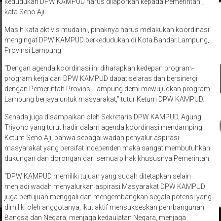
kedudukan DPW KAMPUD harus dilaporkan kepada Pemerintah”,
kata Seno Aji.
Masih kata aktivis muda ini, pihaknya harus melakukan koordinasi
mengingat DPW KAMPUD berkedudukan di Kota Bandar Lampung,
Provinsi Lampung.
“Dengan agenda koordinasi ini diharapkan kedepan program-
program kerja dari DPW KAMPUD dapat selaras dan bersinergi
dengan Pemerintah Provinsi Lampung demi mewujudkan program
Lampung berjaya untuk masyarakat,” tutur Ketum DPW KAMPUD.
Senada juga disampaikan oleh Sekretaris DPW KAMPUD, Agung
Triyono yang turut hadir dalam agenda koordinasi mendampingi
Ketum Seno Aji, bahwa sebagai wadah penyalur aspirasi
masyarakat yang bersifat independen maka sangat membutuhkan
dukungan dan dorongan dari semua pihak khususnya Pemerintah.
“DPW KAMPUD memiliki tujuan yang sudah ditetapkan selain
menjadi wadah menyalurkan aspirasi Masyarakat DPW KAMPUD
juga bertujuan menggali dan mengembangkan segala potensi yang
dimiliki oleh anggotanya, ikut aktif mensukseskan pembangunan
Bangsa dan Negara, menjaga kedaulatan Negara, menjaga