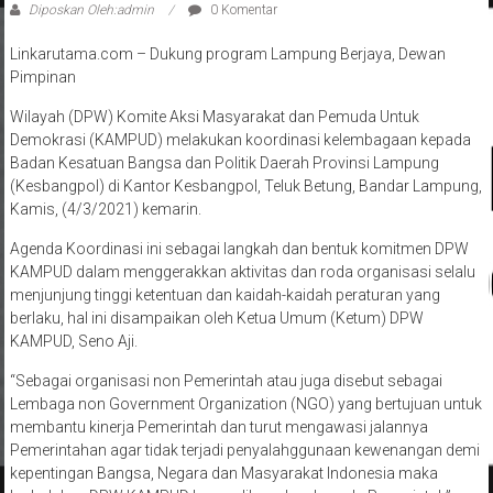
Diposkan Oleh:admin
0 Komentar
Linkarutama.com – Dukung program Lampung Berjaya, Dewan
Pimpinan
Wilayah (DPW) Komite Aksi Masyarakat dan Pemuda Untuk
Demokrasi (KAMPUD) melakukan koordinasi kelembagaan kepada
Badan Kesatuan Bangsa dan Politik Daerah Provinsi Lampung
(Kesbangpol) di Kantor Kesbangpol, Teluk Betung, Bandar Lampung,
Kamis, (4/3/2021) kemarin.
Agenda Koordinasi ini sebagai langkah dan bentuk komitmen DPW
KAMPUD dalam menggerakkan aktivitas dan roda organisasi selalu
menjunjung tinggi ketentuan dan kaidah-kaidah peraturan yang
berlaku, hal ini disampaikan oleh Ketua Umum (Ketum) DPW
KAMPUD, Seno Aji.
“Sebagai organisasi non Pemerintah atau juga disebut sebagai
Lembaga non Government Organization (NGO) yang bertujuan untuk
membantu kinerja Pemerintah dan turut mengawasi jalannya
Pemerintahan agar tidak terjadi penyalahggunaan kewenangan demi
kepentingan Bangsa, Negara dan Masyarakat Indonesia maka