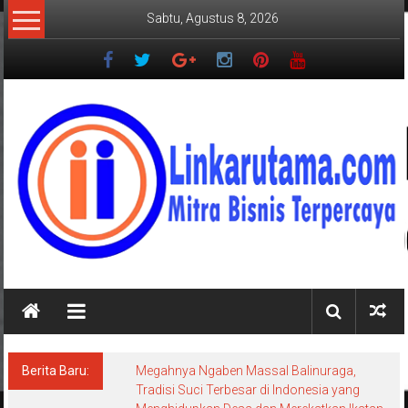
Lompat
Sabtu, Agustus 8, 2026
ke
konten
LINKARUTAMA.COM
Mitra
Bisnis
Terpercaya
Berita Baru:
Megahnya Ngaben Massal Balinuraga,
Tradisi Suci Terbesar di Indonesia yang