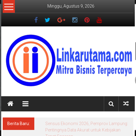
Lompat
Minggu, Agustus 9, 2026
ke
konten
LINKARUTAMA.COM
Mitra
Bisnis
Terpercaya
Berita Baru:
Sensus Ekonomi 2026, Pemprov Lampung:
Pentingnya Data Akurat untuk Kebijakan