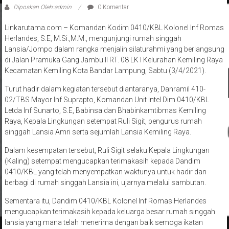
Diposkan Oleh:admin
0 Komentar
Linkarutama.com – Komandan Kodim 0410/KBL Kolonel Inf Romas
Herlandes, S.E, M.Si.,M.M., mengunjungi rumah singgah
Lansia/Jompo dalam rangka menjalin silaturahmi yang berlangsung
di Jalan Pramuka Gang Jambu II RT. 08 LK I Kelurahan Kemiling Raya
Kecamatan Kemiling Kota Bandar Lampung, Sabtu (3/4/2021).
Turut hadir dalam kegiatan tersebut diantaranya, Danramil 410-
02/TBS Mayor Inf Suprapto, Komandan Unit Intel Dim 0410/KBL
Letda Inf Sunarto, S.E, Babinsa dan Bhabinkamtibmas Kemiling
Raya, Kepala Lingkungan setempat Ruli Sigit, pengurus rumah
singgah Lansia Amri serta sejumlah Lansia Kemiling Raya.
Dalam kesempatan tersebut, Ruli Sigit selaku Kepala Lingkungan
(Kaling) setempat mengucapkan terimakasih kepada Dandim
0410/KBL yang telah menyempatkan waktunya untuk hadir dan
berbagi di rumah singgah Lansia ini, ujarnya melalui sambutan.
Sementara itu, Dandim 0410/KBL Kolonel Inf Romas Herlandes
mengucapkan terimakasih kepada keluarga besar rumah singgah
lansia yang mana telah menerima dengan baik semoga ikatan