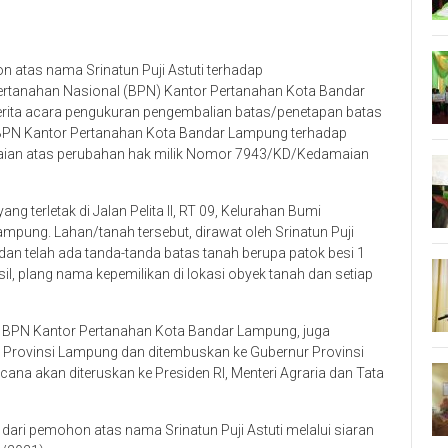
 atas nama Srinatun Puji Astuti terhadap
rtanahan Nasional (BPN) Kantor Pertanahan Kota Bandar
ita acara pengukuran pengembalian batas/penetapan batas
h BPN Kantor Pertanahan Kota Bandar Lampung terhadap
maian atas perubahan hak milik Nomor 7943/KD/Kedamaian
ng terletak di Jalan Pelita II, RT 09, Kelurahan Bumi
ung. Lahan/tanah tersebut, dirawat oleh Srinatun Puji
an telah ada tanda-tanda batas tanah berupa patok besi 1
sil, plang nama kepemilikan di lokasi obyek tanah dan setiap
la BPN Kantor Pertanahan Kota Bandar Lampung, juga
n Provinsi Lampung dan ditembuskan ke Gubernur Provinsi
ana akan diteruskan ke Presiden RI, Menteri Agraria dan Tata
dari pemohon atas nama Srinatun Puji Astuti melalui siaran