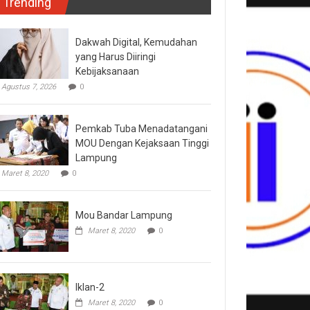
Trending
Dakwah Digital, Kemudahan
yang Harus Diiringi
Kebijaksanaan
Agustus 7, 2026
0
Pemkab Tuba Menadatangani
MOU Dengan Kejaksaan Tinggi
Lampung
Maret 8, 2020
0
Mou Bandar Lampung
Maret 8, 2020
0
Iklan-2
Maret 8, 2020
0