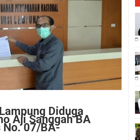
 Lampung Diduga
no Aji Sanggah BA
 No. 07/BA-