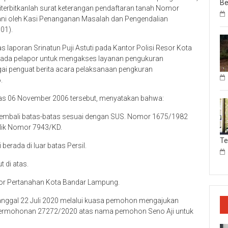
Be
 diterbitkanlah surat keterangan pendaftaran tanah Nomor
ani oleh Kasi Penanganan Masalah dan Pengendalian
01).
 laporan Srinatun Puji Astuti pada Kantor Polisi Resor Kota
pada pelapor untuk mengakses layanan pengukuran
ai penguat berita acara pelaksanaan pengkuran
.
atas 06 November 2006 tersebut, menyatakan bahwa:
n kembali batas-batas sesuai dengan SUS. Nomor 1675/1982
lik Nomor 7943/KD.
T
erada di luar batas Persil.
 di atas.
tor Pertanahan Kota Bandar Lampung.
 tanggal 22 Juli 2020 melalui kuasa pemohon mengajukan
ermohonan 27272/2020 atas nama pemohon Seno Aji untuk