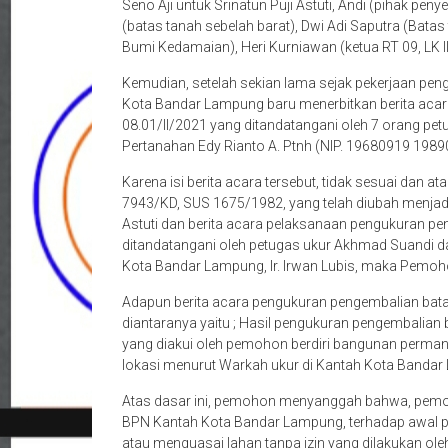
Seno Aji untuk Srinatun Puji Astuti, Andi (pihak pen
(batas tanah sebelah barat), Dwi Adi Saputra (Batas
Bumi Kedamaian), Heri Kurniawan (ketua RT 09, LK II
Kemudian, setelah sekian lama sejak pekerjaan peng
Kota Bandar Lampung baru menerbitkan berita aca
08.01/II/2021 yang ditandatangani oleh 7 orang petug
Pertanahan Edy Rianto A. Ptnh (NIP. 19680919 1989
Karena isi berita acara tersebut, tidak sesuai dan
7943/KD, SUS 1675/1982, yang telah diubah menja
Astuti dan berita acara pelaksanaan pengukuran pe
ditandatangani oleh petugas ukur Akhmad Suandi 
Kota Bandar Lampung, Ir. Irwan Lubis, maka Pemohon
Adapun berita acara pengukuran pengembalian bata
diantaranya yaitu ; Hasil pengukuran pengembalian 
yang diakui oleh pemohon berdiri bangunan perman
lokasi menurut Warkah ukur di Kantah Kota Bandar
Atas dasar ini, pemohon menyanggah bahwa, pem
BPN Kantah Kota Bandar Lampung, terhadap awal per
atau menguasai lahan tanpa izin yang dilakukan oleh 