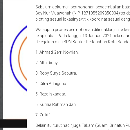
Sebelum dokumen permohonan pengembalian batas b
Bay Nur Muawanah (NIP. 1871055209850004) terlebih
plotting sesuai lokasinya/titik koordinat sesuai de
Walaupun proses permohonan ditindaklanjuti terke
tetap sabar. Pada tanggal 13 Januari 2021 pekerj
dikerjakan oleh BPN Kantor Pertanahan Kota Bandar
1. Ahmad Gerri Novrian.
2. Alfa Richy.
3. Roby Surya Saputra.
4. Citra Adhiguna.
5. Reza Iskandar.
6. Kurnia Rahman dan
7. Zulkifli.
Selain itu, turut hadir juga Takam (Suami Srinatun P