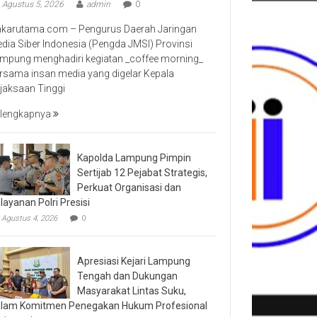
Agustus 5, 2026
admin
0
nkarutama.com – Pengurus Daerah Jaringan
dia Siber Indonesia (Pengda JMSI) Provinsi
mpung menghadiri kegiatan _coffee morning_
rsama insan media yang digelar Kepala
jaksaan Tinggi
lengkapnya
Kapolda Lampung Pimpin
Sertijab 12 Pejabat Strategis,
Perkuat Organisasi dan
layanan Polri Presisi
Agustus 4, 2026
0
Apresiasi Kejari Lampung
Tengah dan Dukungan
Masyarakat Lintas Suku,
lam Komitmen Penegakan Hukum Profesional