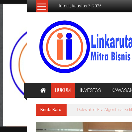
Lompat
Jumat, Agustus 7, 2026
ke
konten
LINKARUTAMA.COM
Mitra
Bisnis
Terpercaya
HUKUM
INVESTASI
KAWASA
Berita Baru:
Dakwah di Era Algoritma: Ke