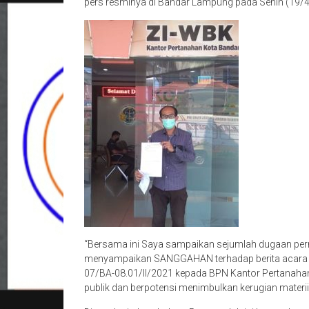
pers resminya di Bandar Lampung pada Senin (19/4
“Bersama ini Saya sampaikan sejumlah dugaan p
menyampaikan SANGGAHAN terhadap berita acara 
07/BA-08.01/II/2021 kepada BPN Kantor Pertanaha
publik dan berpotensi menimbulkan kerugian materii