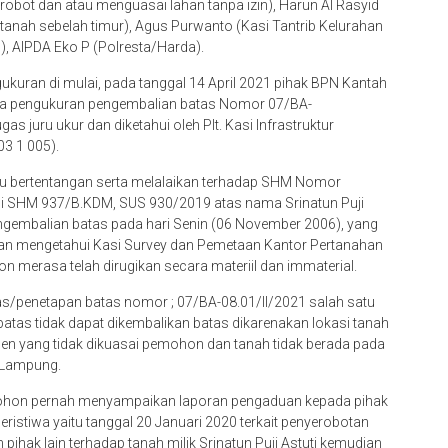
yerobot dan atau menguasai lahan tanpa izin), Harun Al Rasyid
 tanah sebelah timur), Agus Purwanto (Kasi Tantrib Kelurahan
), AIPDA Eko P (Polresta/Harda).
ukuran di mulai, pada tanggal 14 April 2021 pihak BPN Kantah
ra pengukuran pengembalian batas Nomor 07/BA-
as juru ukur dan diketahui oleh Plt. Kasi Infrastruktur
03 1 005).
 atau bertentangan serta melalaikan terhadap SHM Nomor
di SHM 937/B.KDM, SUS 930/2019 atas nama Srinatun Puji
ngembalian batas pada hari Senin (06 November 2006), yang
dan mengetahui Kasi Survey dan Pemetaan Kantor Pertanahan
 merasa telah dirugikan secara materiil dan immaterial.
s/penetapan batas nomor ; 07/BA-08.01/II/2021 salah satu
batas tidak dapat dikembalikan batas dikarenakan lokasi tanah
en yang tidak dikuasai pemohon dan tanah tidak berada pada
 Lampung.
ohon pernah menyampaikan laporan pengaduan kepada pihak
istiwa yaitu tanggal 20 Januari 2020 terkait penyerobotan
pihak lain terhadap tanah milik Srinatun Puji Astuti kemudian