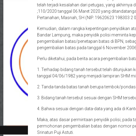
telah terjadi kesalahan dari petugas, yang akhirnya
;110/2020 tanggal 06 Maret 2020 yang ditandatang
Pertanahan, Masnah, SH (NIP. 19620623 198303 2 0
Kemudian, dalam rangka kepentingan penyidikan atas
Bandar Lampung, maka penyidik polisi meminta ke
pengembalian batas/penetapan batas di BPN, sebag
pengembalian batas pada tanggal 6 November 2006
Perlu diketahui, pada berita acara pengembalian b
1. Terhadap bidang tanah tersebut telah ditunjuka
tanggal 04/06/1982 yang menjadi lampiran SHM mi
2. Tanda-tanda batas tanah berupa tembok/pondasi b
3. Bidang tanah tersebut sesuai dengan SHM tersebut
4. Bahwa sesuai dengan data-data yang ada di Kan
Maka, atas dasar permintaan penyidik polisi, pada
permohonan pengembalian batas dengan nomor p
Srinatun Puji Astuti.