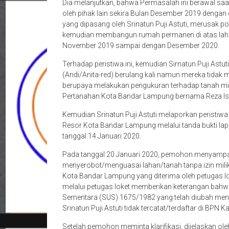
Dia melanjutkan, bahwa Permasalah ini berawal saat t
oleh pihak lain sekira Bulan Desember 2019 dengan
yang dipasang oleh Srinatun Puji Astuti, merusak 
kemudian membangun rumah permanen di atas lahan/t
November 2019 sampai dengan Desember 2020.
Terhadap peristiwa ini, kemudian Sirnatun Puji Ast
(Andi/Anita-red) berulang kali namun mereka tidak 
berupaya melakukan pengukuran terhadap tanah mili
Pertanahan Kota Bandar Lampung bernama Reza Is
Kemudian Srinatun Puji Astuti melaporkan peristiwa
Resor Kota Bandar Lampung melalui tanda bukti 
tanggal 14 Januari 2020.
Pada tanggal 20 Januari 2020, pemohon menyampai
menyerobot/menguasai lahan/tanah tanpa izin milik
Kota Bandar Lampung yang diterima oleh petugas l
melalui petugas loket memberikan keterangan bahwa 
Sementara (SUS) 1675/1982 yang telah diubah me
Srinatun Puji Astuti tidak tercatat/terdaftar di BP
Setelah pemohon meminta klarifikasi, dijelaskan 