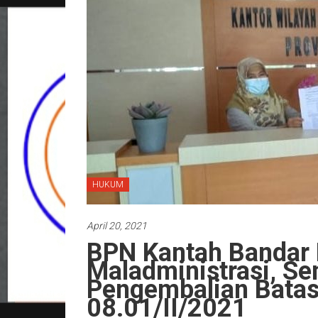
HUKUM
April 20, 2021
BPN Kantah Bandar
Maladministrasi, Se
Pengembalian Batas
08.01/II/2021