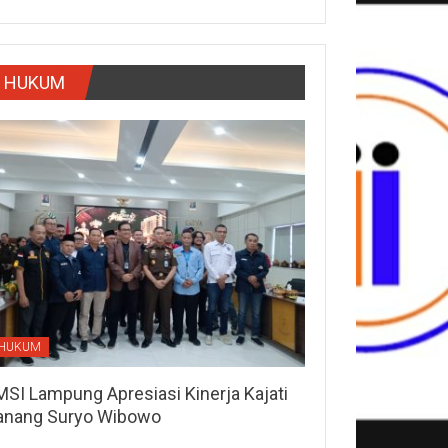
HUKUM
HUKUM
MSI Lampung Apresiasi Kinerja Kajati
anang Suryo Wibowo