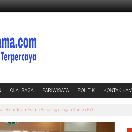
N
OLAHRAGA
PARIWISATA
POLITIK
KONTAK KAM
tika Pesan Islam Harus Bersaing dengan Konten FYP