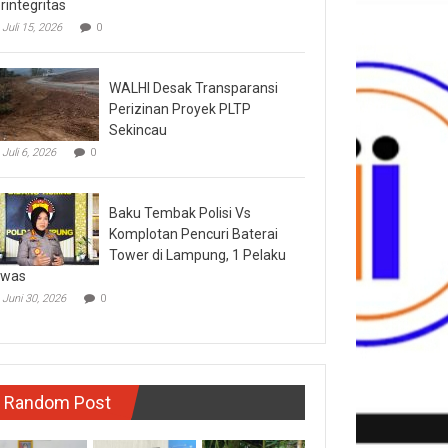
rintegritas
Juli 15, 2026
0
WALHI Desak Transparansi
Perizinan Proyek PLTP
Sekincau
Juli 6, 2026
0
Baku Tembak Polisi Vs
Komplotan Pencuri Baterai
Tower di Lampung, 1 Pelaku
ewas
Juni 30, 2026
0
Random Post