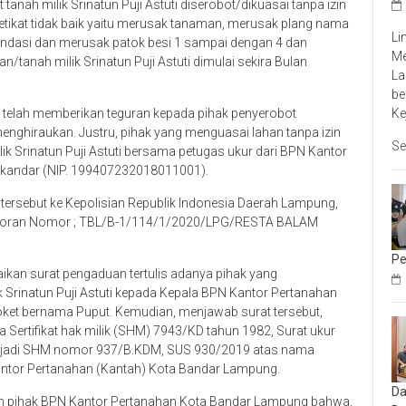
anah milik Srinatun Puji Astuti diserobot/dikuasai tanpa izin
 etikat tidak baik yaitu merusak tanaman, merusak plang nama
Li
pondasi dan merusak patok besi 1 sampai dengan 4 dan
Me
anah milik Srinatun Puji Astuti dimulai sekira Bulan
La
be
Ke
uti telah memberikan teguran kepada pihak penyerobot
menghiraukan. Justru, pihak yang menguasai lahan tanpa izin
Se
k Srinatun Puji Astuti bersama petugas ukur dari BPN Kantor
kandar (NIP. 199407232018011001).
 tersebut ke Kepolisian Republik Indonesia Daerah Lampung,
laporan Nomor ; TBL/B-1/114/1/2020/LPG/RESTA BALAM
Pe
kan surat pengaduan tertulis adanya pihak yang
 Srinatun Puji Astuti kepada Kepala BPN Kantor Pertanahan
oket bernama Puput. Kemudian, menjawab surat tersebut,
Sertifikat hak milik (SHM) 7943/KD tahun 1982, Surat ukur
njadi SHM nomor 937/B.KDM, SUS 930/2019 atas nama
N Kantor Pertanahan (Kantah) Kota Bandar Lampung.
Da
oleh pihak BPN Kantor Pertanahan Kota Bandar Lampung bahwa,