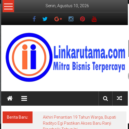
Lompat
Senin, Agustus 10, 2026
ke
konten
LINKARUTAMA.COM
Mitra
Bisnis
Terpercaya
Berita Baru:
Akhiri Penantian 19 Tahun Warga, Bupati
Radityo Egi Pastikan Akses Baru Ranji