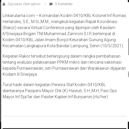
Diposkan Oleh:admin
0 Komentar
Linkarutama.com – Komandan Kodim 0410/KBL Kolonel Inf Romas
Herlandes, S.E., M.Si.,M.M., mengikuti kegiatan Rapat Koordinasi
(Rakor) secara Virtual Conference yang dipimpin oleh Kasdam
II/Sriwijaya Brigjen TNI Muhammad Zamroni S.I.P, bertempat di
Kodim 0410/KBL Jalan Imam Bonjol Kelurahan Gunung Agung
Kecamatan Langkapura Kota Bandar Lampung, Senin (10/5/2021).
Kegiatan Rakor tersebut berlangsung dalam rangka pembahasan
tentang evaluasi pelaksanaan PPKM mikro dan rencana vaksinasi
kepada Purnawirawan, istri Purnawirawan dan Warakawuri dijajaran
Kodam II/Sriwijaya.
Turut hadir dalam kegiatan Perwira Staf Kodim 0410/KBL
diantaranya Pasipers Mayor Chk (K) Hastuti, S.H.,M.H, Pasi Ops
Mayor Inf Dja’far dan Pasiter Kapten Inf Bunyamin.(rls/her)