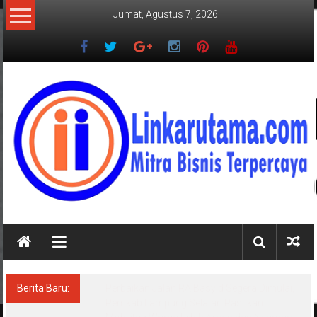
Lompat
Jumat, Agustus 7, 2026
ke
konten
LINKARUTAMA.COM
Mitra
Bisnis
Terpercaya
Berita Baru:
Perbaikan Jalan RA Basyid Segera Dimulai,
Pemkab Lampung Selatan Pastikan