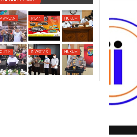
KAWASAN
IKLAN
HUKUM
OLITIK
INVESTASI
HUKUM