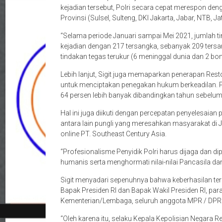
kejadian tersebut, Polri secara cepat merespon d
Provinsi (Sulsel, Sulteng, DKI Jakarta, Jabar, NTB, Ja
“Selama periode Januari sampai Mei 2021, jumlah ti
kejadian dengan 217 tersangka, sebanyak 209 tersa
tindakan tegas terukur (6 meninggal dunia dan 2 bom
Lebih lanjut, Sigit juga memaparkan penerapan Rest
untuk menciptakan penegakan hukum berkeadilan. P
64 persen lebih banyak dibandingkan tahun sebelu
Hal ini juga diikuti dengan percepatan penyelesaia
antara lain pungli yang meresahkan masyarakat di 
online PT. Southeast Century Asia.
“Profesionalisme Penyidik Polri harus dijaga dan 
humanis serta menghormati nilai-nilai Pancasila da
Sigit menyadari sepenuhnya bahwa keberhasilan ter
Bapak Presiden RI dan Bapak Wakil Presiden RI, pa
Kementerian/Lembaga, seluruh anggota MPR / DPR / 
“Oleh karena itu, selaku Kepala Kepolisian Negara 