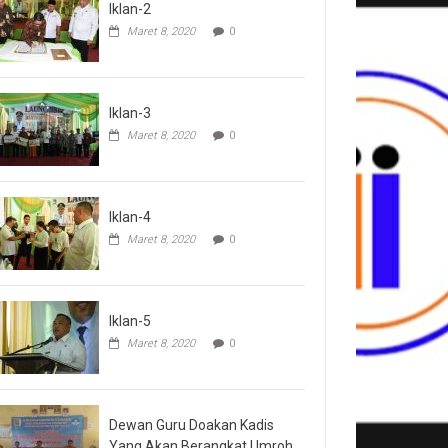
Iklan-2
Maret 8, 2020
0
Iklan-3
Maret 8, 2020
0
Iklan-4
Maret 8, 2020
0
Iklan-5
Maret 8, 2020
0
Dewan Guru Doakan Kadis
Yang Akan Berangkat Umroh