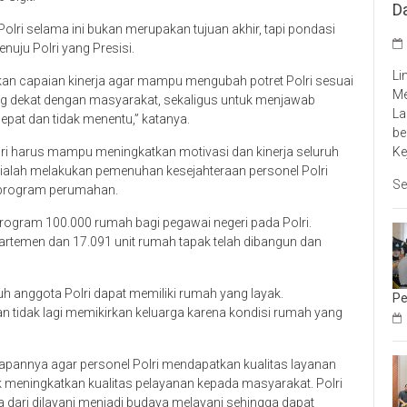
D
lri selama ini bukan merupakan tujuan akhir, tapi pondasi
uju Polri yang Presisi.
Li
tkan capaian kinerja agar mampu mengubah potret Polri sesuai
Me
ng dekat dengan masyarakat, sekaligus untuk menjawab
La
pat dan tidak menentu,” katanya.
be
Ke
olri harus mampu meningkatkan motivasi dan kinerja seluruh
n ialah melakukan pemenuhan kesejahteraan personel Polri
Se
 program perumahan.
program 100.000 rumah bagi pegawai negeri pada Polri.
apartemen dan 17.091 unit rumah tapak telah dibangun dan
uh anggota Polri dapat memiliki rumah yang layak.
Pe
n tidak lagi memikirkan keluarga karena kondisi rumah yang
apannya agar personel Polri mendapatkan kualitas layanan
uk meningkatkan kualitas pelayanan kepada masyarakat. Polri
a dari dilayani menjadi budaya melayani sehingga dapat