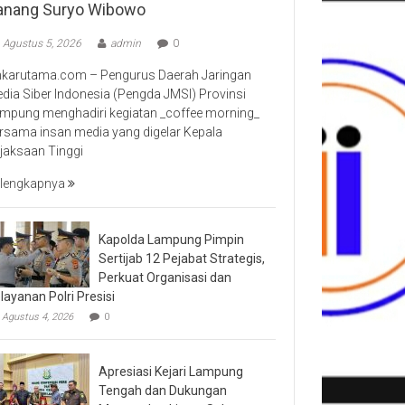
anang Suryo Wibowo
Agustus 5, 2026
admin
0
nkarutama.com – Pengurus Daerah Jaringan
dia Siber Indonesia (Pengda JMSI) Provinsi
mpung menghadiri kegiatan _coffee morning_
rsama insan media yang digelar Kepala
jaksaan Tinggi
lengkapnya
Kapolda Lampung Pimpin
Sertijab 12 Pejabat Strategis,
Perkuat Organisasi dan
layanan Polri Presisi
Agustus 4, 2026
0
Apresiasi Kejari Lampung
Tengah dan Dukungan