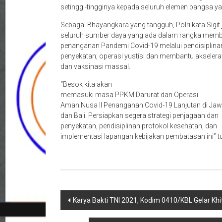
setinggi-tingginya kepada seluruh elemen bangsa yan
Sebagai Bhayangkara yang tangguh, Polri kata Sigi
seluruh sumber daya yang ada dalam rangka mem
penanganan Pandemi Covid-19 melalui pendisiplina
penyekatan, operasi yustisi dan membantu akseleras
dan vaksinasi massal.
“Besok kita akan
memasuki masa PPKM Darurat dan Operasi
Aman Nusa II Penanganan Covid-19 Lanjutan di Ja
dan Bali. Persiapkan segera strategi penjagaan dan
penyekatan, pendisiplinan protokol kesehatan, dan
implementasi lapangan kebijakan pembatasan ini” tut
Navigasi
Karya Bakti TNI 2021, Kodim 0410/KBL Gelar Kh
pos