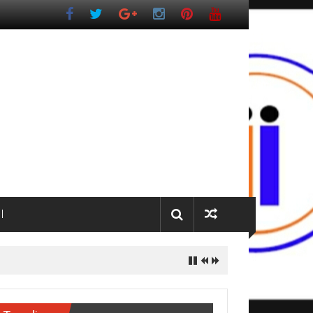
I
dua pada 2027