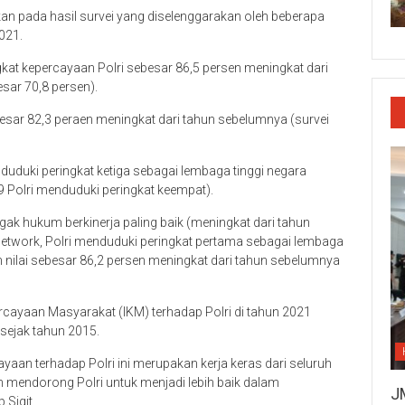
arkan pada hasil survei yang diselenggarakan oleh beberapa
021.
gkat kepercayaan Polri sebesar 86,5 persen meningkat dari
sar 70,8 persen).
esar 82,3 peraen meningkat dari tahun sebelumnya (survei
duduki peringkat ketiga sebagai lembaga tinggi negara
9 Polri menduduki peringkat keempat).
k hukum berkinerja paling baik (meningkat dari tahun
 Network, Polri menduduki peringkat pertama sebagai lembaga
nilai sebesar 86,2 persen meningkat dari tahun sebelumnya
ercayaan Masyarakat (IKM) terhadap Polri di tahun 2021
sejak tahun 2015.
yaan terhadap Polri ini merupakan kerja keras dari seluruh
an mendorong Polri untuk menjadi lebih baik dalam
J
Sigit.