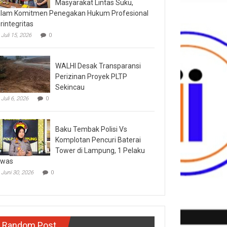
Masyarakat Lintas Suku,
lam Komitmen Penegakan Hukum Profesional
rintegritas
Juli 15, 2026
0
WALHI Desak Transparansi
Perizinan Proyek PLTP
Sekincau
Juli 6, 2026
0
Baku Tembak Polisi Vs
Komplotan Pencuri Baterai
Tower di Lampung, 1 Pelaku
ewas
Juni 30, 2026
0
Random Post