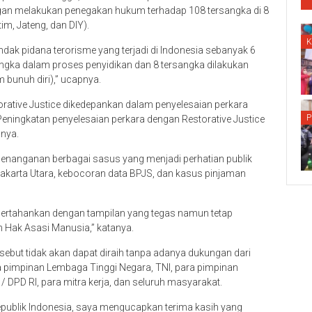
engan melakukan penegakan hukum terhadap 108 tersangka di 8
tim, Jateng, dan DIY).
ndak pidana terorisme yang terjadi di Indonesia sebanyak 6
ngka dalam proses penyidikan dan 8 tersangka dilakukan
 bunuh diri),” ucapnya.
orative Justice dikedepankan dalam penyelesaian perkara
P
eningkatan penyelesaian perkara dengan Restorative Justice
mnya.
n penanganan berbagai sasus yang menjadi perhatian publik
Jakarta Utara, kebocoran data BPJS, dan kasus pinjaman
dipertahankan dengan tampilan yang tegas namun tetap
n Hak Asasi Manusia,” katanya.
sebut tidak akan dapat diraih tanpa adanya dukungan dari
ra pimpinan Lembaga Tinggi Negara, TNI, para pimpinan
DPD RI, para mitra kerja, dan seluruh masyarakat.
Republik Indonesia, saya mengucapkan terima kasih yang