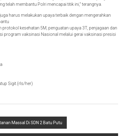
g telah membantu Polri mencapai titik ini,” terangnya.
t juga harus melakukan upaya terbaik dengan mengerahkan
bantu
n protokol kesehatan 5M, penguatan upaya 3T, penjagaan dan
i program vaksinasi Nasional melalui gerai vaksinasi presisi
wa
up Sigit.(rls/her)
itanan Massal Di SDN 2 Batu Putu