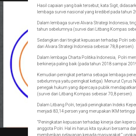
Hasil capaian yang baik tersebut, kata Sigit, didas
lembaga survei nasional yang kredibel pada tahun 2
Dalam lembaga survei Alvara Strategi Indonesia, tin
tahun sebelumnya (survei dari Litbang Kompas sebe
Sedangkan dari tingkat kepuasan terhadap Polri seb
dari Alvara Strategi Indonesia sebesar 78,8 persen).
Dalam lembaga Charta Politika Indonesia, Polri men
berkinerja paling baik (pada tahun 2018 sampai 201
Kemudian peringkat pertama sebagai lembaga penega
sebelumnya yaitu peringkat ketiga). Menurut Cyrus
penegak hukum yang dipercaya publik mendapatkan 
(survei dari Litbang Kompas sebesar 70,8 persen).
Dalam Litbang Polri, terjadi peningkatan Indeks Kep
menjadi 83,14 persen yang merupakan IKM tertinggi 
“Peningkatan kepuasan terhadap kinerja dan keperca
anggota Polri. Hal ini harus kita syukuri bersama d
memberikan pelayanan kepada masyarakat,” ungkap 