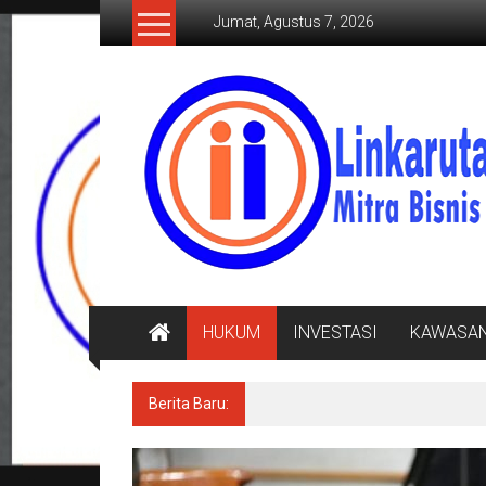
Lompat
Jumat, Agustus 7, 2026
ke
konten
LINKARUTAMA.COM
Mitra
Bisnis
Terpercaya
HUKUM
INVESTASI
KAWASA
Berita Baru:
Diarak di Atas Bade 24 Meter