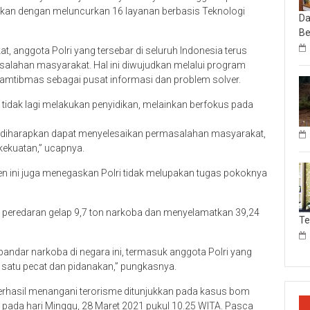
ukan dengan meluncurkan 16 layanan berbasis Teknologi
Da
Be
 anggota Polri yang tersebar di seluruh Indonesia terus
salahan masyarakat. Hal ini diwujudkan melalui program
nkamtibmas sebagai pusat informasi dan problem solver.
) tidak lagi melakukan penyidikan, melainkan berfokus pada
t diharapkan dapat menyelesaikan permasalahan masyarakat,
kekuatan,” ucapnya.
n ini juga menegaskan Polri tidak melupakan tugas pokoknya
n peredaran gelap 9,7 ton narkoba dan menyelamatkan 39,24
T
 bandar narkoba di negara ini, termasuk anggota Polri yang
a satu pecat dan pidanakan,” pungkasnya.
h berhasil menangani terorisme ditunjukkan pada kasus bom
el pada hari Minggu, 28 Maret 2021 pukul 10.25 WITA. Pasca