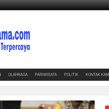
N
OLAHRAGA
PARIWISATA
POLITIK
KONTAK KAM
, Bupati Radityo Egi Bawa Mimpi Besar Balinuraga Jadi ‘Penglipuran’ Ke