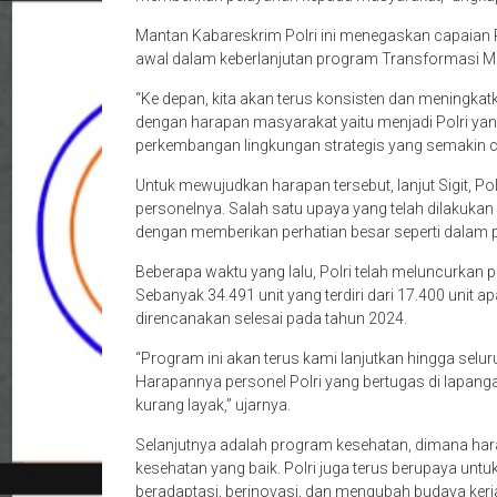
Mantan Kabareskrim Polri ini menegaskan capaian Po
awal dalam keberlanjutan program Transformasi Men
“Ke depan, kita akan terus konsisten dan meningka
dengan harapan masyarakat yaitu menjadi Polri ya
perkembangan lingkungan strategis yang semakin ce
Untuk mewujudkan harapan tersebut, lanjut Sigit, P
personelnya. Salah satu upaya yang telah dilakuka
dengan memberikan perhatian besar seperti dalam
Beberapa waktu yang lalu, Polri telah meluncurkan 
Sebanyak 34.491 unit yang terdiri dari 17.400 unit 
direncanakan selesai pada tahun 2024.
“Program ini akan terus kami lanjutkan hingga selur
Harapannya personel Polri yang bertugas di lapanga
kurang layak,” ujarnya.
Selanjutnya adalah program kesehatan, dimana har
kesehatan yang baik. Polri juga terus berupaya unt
beradaptasi, berinovasi, dan mengubah budaya kerj