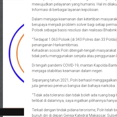
mewujudkan pelayanan yang humanis. Hal ini dilak
Informasi di berbagai layanan kepolisian.
Dalam menjaga keamanan dan ketertiban masyarakat,
berupaya menjadi problem solver bagi setiap perma
Polsek sebagai basis resolusi dan realisasi Bhabi
“Terdapat 1.063 Polsek (di 343 Polres dan 33 Polda
penanganan Harkamtibmas.
Kehadiran sosok Polri ditengah-tengah masyaraka
tidak perlu menggunakan senjata atau penggunaan 
Di tengah pandemi COVID-19, mantan Kapolda Bante
menjaga stabilitas keamanan dalam negeri.
Sepanjang tahun 2021, Polri berhasil menggagalka
juta generasi penerus bangsa dari bahaya narkoba.
“Tidak ada toleransi dan tidak boleh ada ruang bagi
terlibat di dalamnya, saya ingatkan pilihannya hany
Terkait dengan tindak pidana terorisme, Polri tela
bunuh diri di depan Gereja Katedral Makassar, Suls