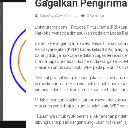
Gagalkan Pengirima
Diposkan Oleh:admin
0 Komentar
Linkarutama.com – Petugas Pintu Utama (P2U) Lapas
Narkoba mencoba dimasukkan ke dalam Lapas Rab
Dalam keterangannya, mewakili Kepala Lapas Kot
Pemasyarakatan (KPLP) Lapas kelas II B Kota agun
barang diduga narkoba ke dalam Lapas tersebut ber
Utama Lapas terhadap dua pemuda warga Teluk Be
makanan untuk salah satu WBP pada pukul 17.00 W
“Melihat gelagat yang mencurigakan, lalu petugas
pemeriksaan, dan ketika didapati sebuah bungkus
pimpinan dan dilakukan pemeriksaan terhadap baran
M. Iqbal mengungkapkan, barang mencurigakan ter
makanan yang ditujukan untuk salah satu WBP yang
“Tujuannya untuk WBP berinisial AP tahanan pindah
dibungkus terpisah dengan bungkusan makanan jaja