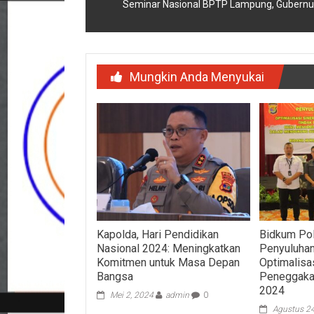
Seminar Nasional BPTP Lampung, Gubernur 
Mungkin Anda Menyukai
Kapolda, Hari Pendidikan
Bidkum Po
Nasional 2024: Meningkatkan
Penyuluha
Komitmen untuk Masa Depan
Optimalisa
Bangsa
Peneggaka
2024
Mei 2, 2024
admin
0
Agustus 2