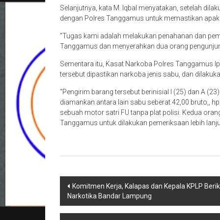
Selanjutnya, kata M. Iqbal menyatakan, setelah dil
dengan Polres Tanggamus untuk memastikan apakah
“Tugas kami adalah melakukan penahanan dan pemer
Tanggamus dan menyerahkan dua orang pengunjung ber
Sementara itu, Kasat Narkoba Polres Tanggamus Ip
tersebut dipastikan narkoba jenis sabu, dan dilaku
“Pengirim barang tersebut berinisial I (25) dan A 
diamankan antara lain sabu seberat 42,00 bruto,, hp
sebuah motor satri FU tanpa plat polisi. Kedua oran
Tanggamus untuk dilakukan pemeriksaan lebih lanjut
Navigasi
Komitmen Kerja, Kalapas dan Kepala KPLP Ber
Narkotika Bandar Lampung
pos