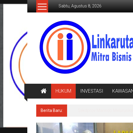
Lompat
Sabtu, Agustus 8, 2026
ke
konten
LINKARUTAMA.COM
Mitra
Bisnis
Terpercaya
HUKUM
INVESTASI
KAWASA
Berita Baru:
Sekdprov Marindo Meluruska