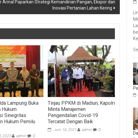
Arinal Paparkan Strategi Kemandirian Pangan, Ekspor dan
Inovasi Pertanian Lahan Kering
Li
Me
La
be
Ke
Se
Pe
lda Lampung Buka
Tinjau PPKM di Madiun, Kapolri
n Hukum
Minta Manajemen
si Sinegritas
Pengendalian Covid-19
n Hukum Pemilu
Tercatat Dengan Baik
Juni 18, 2021
admin
0
Da
4, 2023
admin
0