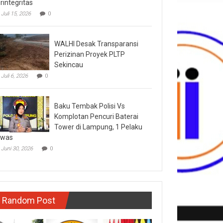
rintegritas
Juli 15, 2026
0
WALHI Desak Transparansi
Perizinan Proyek PLTP
Sekincau
Juli 6, 2026
0
Baku Tembak Polisi Vs
Komplotan Pencuri Baterai
Tower di Lampung, 1 Pelaku
ewas
Juni 30, 2026
0
Random Post