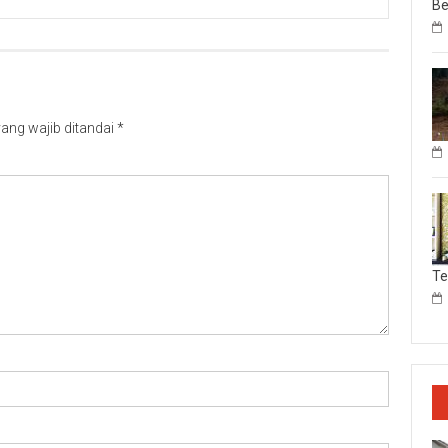
Be
ang wajib ditandai
*
T