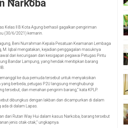
n Narkoba
 Kelas II B Kota Agung berhasil gagalkan pengiriman
u (30/6/2021) kemarin.
a agung, Beni Nurrahman Kepala Pesatuan Keamanan Lembaga
g, M. Iqbal mengatakan, kejadian penggagalan masuknya
awal dari kecurigaan dan kesigapan pegawai Petugas Pintu
tung Bandar Lampung, yang hendak menitipkan barang
IB.
 memanggil ke dua pemuda tersebut untuk menyaksikan
an yang berbeda, petugas P2U langsung menghubungi
g tersebut, dan menahan pengirim barang,” kata KPLP.
sebut dibungkus dengan lakban dan dicampurkan di dalam
 ada di dalam Lapas.
an dari Rutan Way Hui dalam kasus Narkoba, barang tersebut
nan jenis otak-otak,” ungkapnya.