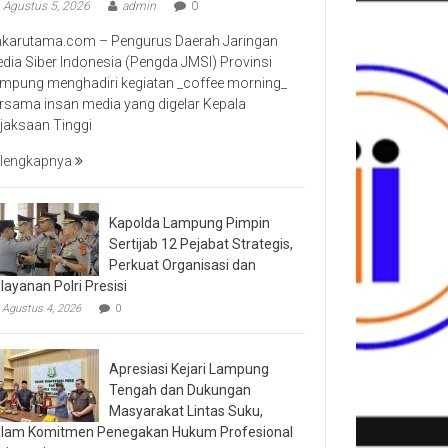
Agustus 5, 2026
admin
0
nkarutama.com – Pengurus Daerah Jaringan
dia Siber Indonesia (Pengda JMSI) Provinsi
mpung menghadiri kegiatan _coffee morning_
rsama insan media yang digelar Kepala
jaksaan Tinggi
lengkapnya
Kapolda Lampung Pimpin
Sertijab 12 Pejabat Strategis,
Perkuat Organisasi dan
layanan Polri Presisi
Agustus 4, 2026
0
Apresiasi Kejari Lampung
Tengah dan Dukungan
Masyarakat Lintas Suku,
lam Komitmen Penegakan Hukum Profesional