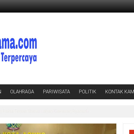
N
OLAHRAGA
PARIWISATA
POLITIK
KONTAK KAM
n Fakta Terkait Status Lahan Kawasan Ryacudu