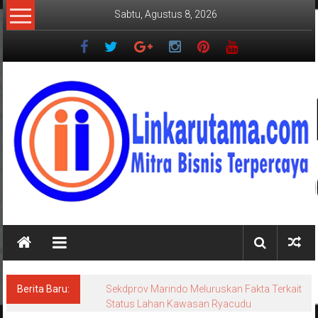
Lompat
Sabtu, Agustus 8, 2026
ke
konten
LINKARUTAMA.COM
Mitra
Bisnis
Terpercaya
Berita Baru:
Sekdprov Marindo Meluruskan Fakta Terkait
Status Lahan Kawasan Ryacudu