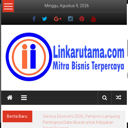
Lompat
Minggu, Agustus 9, 2026
ke
konten
LINKARUTAMA.COM
Mitra
Bisnis
Terpercaya
Berita Baru:
Sensus Ekonomi 2026, Pemprov Lampung:
Pentingnya Data Akurat untuk Kebijakan