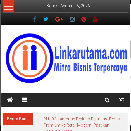
Lompat
Kamis, Agustus 6, 2026
ke
konten
LINKARUTAMA.COM
Mitra
Bisnis
Terpercaya
Berita Baru:
BULOG Lampung Perluas Distribusi Beras
Premium ke Retail Modern, Pastikan