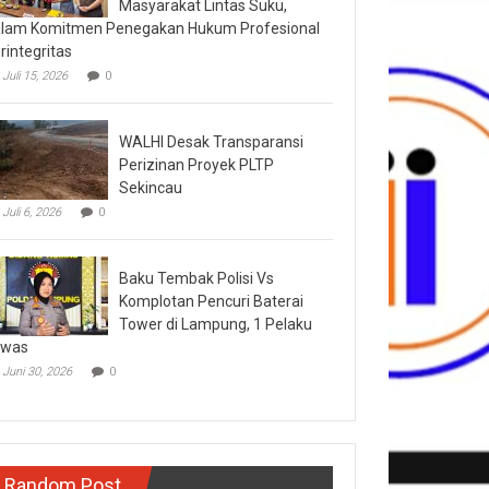
Masyarakat Lintas Suku,
lam Komitmen Penegakan Hukum Profesional
rintegritas
Juli 15, 2026
0
WALHI Desak Transparansi
Perizinan Proyek PLTP
Sekincau
Juli 6, 2026
0
Baku Tembak Polisi Vs
Komplotan Pencuri Baterai
Tower di Lampung, 1 Pelaku
ewas
Juni 30, 2026
0
Random Post