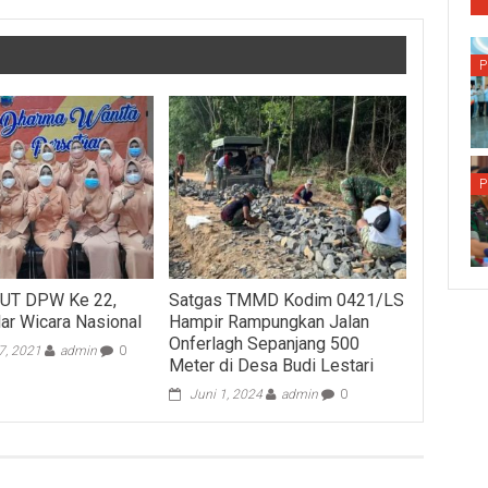
P
P
HUT DPW Ke 22,
Satgas TMMD Kodim 0421/LS
ar Wicara Nasional
Hampir Rampungkan Jalan
Onferlagh Sepanjang 500
7, 2021
admin
0
Meter di Desa Budi Lestari
Juni 1, 2024
admin
0