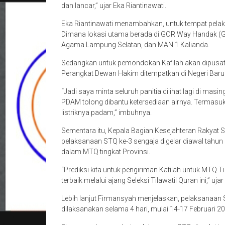
dan lancar,” ujar Eka Riantinawati.
Eka Riantinawati menambahkan, untuk tempat pelaks
Dimana lokasi utama berada di GOR Way Handak (G
Agama Lampung Selatan, dan MAN 1 Kalianda.
Sedangkan untuk pemondokan Kafilah akan dipusat
Perangkat Dewan Hakim ditempatkan di Negeri Baru 
“Jadi saya minta seluruh panitia dilihat lagi di masi
PDAM tolong dibantu ketersediaan airnya. Termasuk 
listriknya padam,” imbuhnya.
Sementara itu, Kepala Bagian Kesejahteran Rakyat
pelaksanaan STQ ke-3 sengaja digelar diawal tahun u
dalam MTQ tingkat Provinsi.
“Prediksi kita untuk pengiriman Kafilah untuk MTQ Tin
terbaik melalui ajang Seleksi Tilawatil Quran ini,” uj
Lebih lanjut Firmansyah menjelaskan, pelaksanaan
dilaksanakan selama 4 hari, mulai 14-17 Februari 