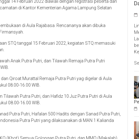
gal 14 Februari 2022 diawali dengan registrasi peserta dan
D
ecamatan di Kantor Kementerian Agama Lampung Selatan
 pembukaan di Aula Rajabasa. Rencananya akan dibuka
Li
 Firmansyah.
Me
La
naan STQ tanggal 15 Februari 2022, kegiatan STQ memasuki
be
an.
Ke
ilawah Anak Putra Putri, dan Tilawah Remaja Putra Putri
Se
 WIB.
 dan Qiroat Murattal Remaja Putra Putri yag digelar di Aula
kul 08.00-16.00 WIB.
n Tilawah Putra Putri, dan Hafidz 10 Juz Putra Putri di Aula
Pe
kul 08.00-16.00 WIB.
d Putra Putri, Hafalan 500 Hadits dengan Sanad Putra Putri,
 Indonesia Putra Putri yang dilaksanakan di MAN 1 Kalianda
MKQ (Khot) Semua Golongan Putra Putri, dan MMQ (Makalah)