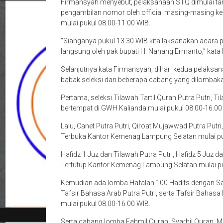
Firmansyah menyebut, pelaksanaan STQ dimulai tang
pengambilan nomor oleh official masing-masing k
mulai pukul 08.00-11.00 WIB.
“Sianganya pukul 13.30 WIB kita laksanakan acara
langsung oleh pak bupati H. Nanang Ermanto,” kata
Selanjutnya kata Firmansyah, dihari kedua pelaksa
babak seleksi dari beberapa cabang yang dilombak
Pertama, seleksi Tilawah Tartil Quran Putra Putri, T
bertempat di GWH Kalianda mulai pukul 08.00-16.00
Lalu, Canet Putra Putri, Qiroat Mujawwad Putra Putri,
Terbuka Kantor Kemenag Lampung Selatan mulai pu
Hafidz 1 Juz dan Tilawah Putra Putri, Hafidz 5 Juz da
Tertutup Kantor Kemenag Lampung Selatan mulai pu
Kemudian ada lomba Hafalan 100 Hadits dengan Sana
Tafsir Bahasa Arab Putra Putri, serta Tafsir Bahasa
mulai pukul 08.00-16.00 WIB.
Serta cabang lomba Fahmil Quran, Syarhil Quran, 