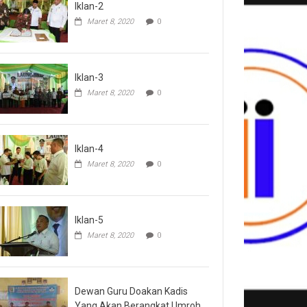
Iklan-2
Maret 8, 2020
0
Iklan-3
Maret 8, 2020
0
Iklan-4
Maret 8, 2020
0
Iklan-5
Maret 8, 2020
0
Dewan Guru Doakan Kadis
Yang Akan Berangkat Umroh