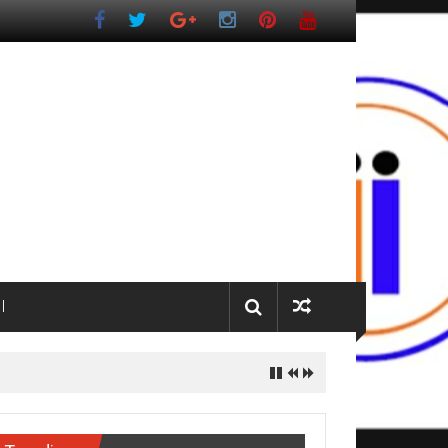
I
dua pada 2027