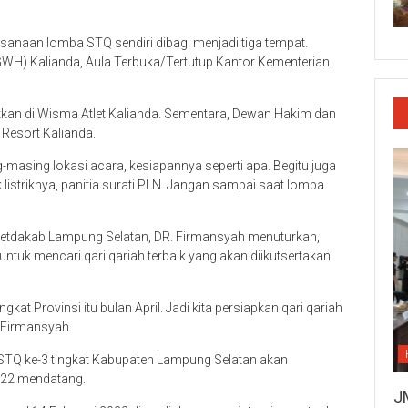
anaan lomba STQ sendiri dibagi menjadi tiga tempat.
WH) Kalianda, Aula Terbuka/Tertutup Kantor Kementerian
kan di Wisma Atlet Kalianda. Sementara, Dewan Hakim dan
Resort Kalianda.
ng-masing lokasi acara, kesiapannya seperti apa. Begitu juga
listriknya, panitia surati PLN. Jangan sampai saat lomba
 Setdakab Lampung Selatan, DR. Firmansyah menuturkan,
ntuk mencari qari qariah terbaik yang akan diikutsertakan
gkat Provinsi itu bulan April. Jadi kita persiapkan qari qariah
ar Firmansyah.
 STQ ke-3 tingkat Kabupaten Lampung Selatan akan
2022 mendatang.
J