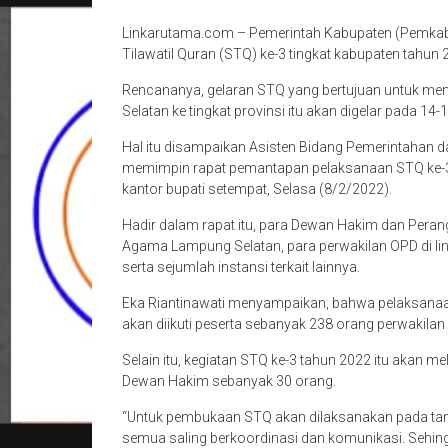
Linkarutama.com – Pemerintah Kabupaten (Pemkab
Tilawatil Quran (STQ) ke-3 tingkat kabupaten tahun 
Rencananya, gelaran STQ yang bertujuan untuk menc
Selatan ke tingkat provinsi itu akan digelar pada 1
Hal itu disampaikan Asisten Bidang Pemerintahan d
memimpin rapat pemantapan pelaksanaan STQ ke-3 
kantor bupati setempat, Selasa (8/2/2022).
Hadir dalam rapat itu, para Dewan Hakim dan Peran
Agama Lampung Selatan, para perwakilan OPD di l
serta sejumlah instansi terkait lainnya.
Eka Riantinawati menyampaikan, bahwa pelaksanaa
akan diikuti peserta sebanyak 238 orang perwakilan
Selain itu, kegiatan STQ ke-3 tahun 2022 itu akan 
Dewan Hakim sebanyak 30 orang.
“Untuk pembukaan STQ akan dilaksanakan pada tangg
semua saling berkoordinasi dan komunikasi. Sehing