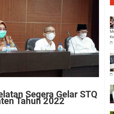
Me
Ke
latan Segera Gelar STQ
aten Tahun 2022