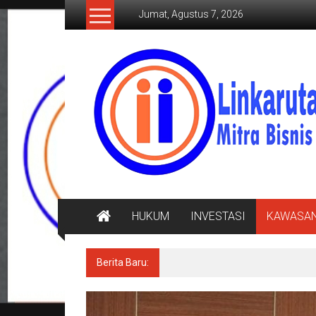
Lompat
Jumat, Agustus 7, 2026
ke
konten
LINKARUTAMA.COM
Mitra
Bisnis
Terpercaya
HUKUM
INVESTASI
KAWASA
Berita Baru:
Diarak di Atas Bade 24 Meter