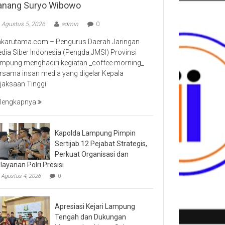
anang Suryo Wibowo
Agustus 5, 2026
admin
0
nkarutama.com – Pengurus Daerah Jaringan
dia Siber Indonesia (Pengda JMSI) Provinsi
mpung menghadiri kegiatan _coffee morning_
rsama insan media yang digelar Kepala
jaksaan Tinggi
lengkapnya
Kapolda Lampung Pimpin
Sertijab 12 Pejabat Strategis,
Perkuat Organisasi dan
layanan Polri Presisi
Agustus 4, 2026
0
Apresiasi Kejari Lampung
Tengah dan Dukungan