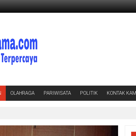
N
OLAHRAGA
PARIWISATA
POLITIK
KONTAK KAM
, Bupati Radityo Egi Bawa Mimpi Besar Balinuraga Jadi ‘Penglipuran’ Ke