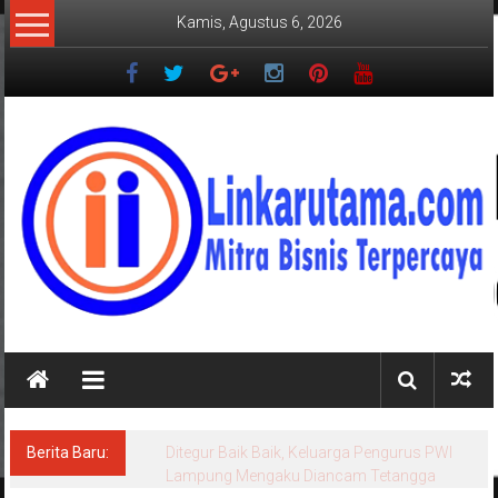
Lompat
Kamis, Agustus 6, 2026
ke
konten
LINKARUTAMA.COM
Mitra
Bisnis
Terpercaya
Berita Baru:
Ditegur Baik Baik, Keluarga Pengurus PWI
Lampung Mengaku Diancam Tetangga