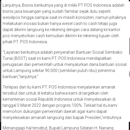
Lanjutnya, Bisnis berikutnya yang di miliki PT POS Indonesia adalah
bisnis jasa keuangan yang sudah familiar sejak dulu seperti
weselpos hingga sampai saat ini masih konsisten, namun pihaknya
melakukan inovasi bukan hanya wesel cash to cash tetapi juga
dapat dikirim langsung ke rekening dengan cara datang ke kantor
pos menyetorkan cash kemudian dikirim ke rekening tujuan oleh
pihak PT. POS Indonesia.
“Layanan berikutnya adalah penyerahan Bantuan Sosial Sembako
Tunai (BSST) saat ini kami PT. POS Indonesia mendapatkan
penugasan dari pemerintah untuk menyalurkan dana bantuan sosial
untuk Lampung sekitar 90.000 (sembilan puluh ribu) penerima
bantuan,”lanjutnya.”
Terlepas dari itu kami PT. POS Indonesia menjalankan amanat
tersebut dan untuk di ketahui bahwa kami di targetkan oleh
kementerian sosial Republik Indonesia untuk menyelesaikan di
tanggal 5 Maret 2022 dengan progres 100%. Terkait hal itu kami
memohon dukungan pemerintah daerah agar kami dapat
menyelesaikan amanah langsung dari bapak Presiden,”imbuhnya.
Menanggapi hal tersebut, Bupati Lampung Selatan H. Nanang