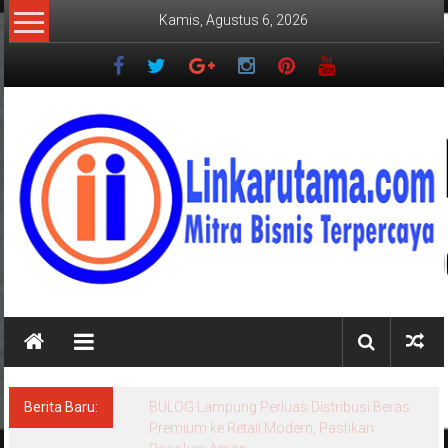
Lompat
Kamis, Agustus 6, 2026
ke
konten
LINKARUTAMA.COM
Mitra
Bisnis
Terpercaya
Berita Baru:
BULOG Lampung Perluas Distribusi Beras
Premium ke Retail Modern, Pastikan