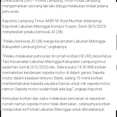
Linkarutama.com – Polres Lampung Timur Polda Lampung
mengamankan seorang laki laki diduga melakukan tindak pidana
pencurian.
Kapolres Lampung Timur AKBP M. Rizal Muchtar didampingi
Kapolsek Labuhan Maringgai Kompol Yuspin, Senin (8/5/2023)
menjelaskan pelaku berinisial JD (28).
“Pelaku berinisial JD (28) warga kecamatan Labuhan Maringgai
Kabupaten Lampung timur,” ungkapnya.
“Pelaku melakukan pencurian di rumah korban HD (40) desa Karya
Tani Kecamatan Labuhan Maringgai Kabupaten Lampung timur
pada hari Jum’at (5/5/2023) lalu. Sekira pukul 14.30 WIB korban
memakirkan kendaraan sepeda motor di dalam garasi Sepeda
motor dalam keadaan terkunci Stank, selang 15 menit korban
memberitahukan kepada saudara Damar untuk cek sepeda motor,
namun Sepeda motor sudah tidak ada lagi,” ungkap Kapolres.
Kemudian korban dan saksi melakukan pencarian di seputaran
rumah namun sepeda motor tidak ditemukan , selanjutnya korban
melaporkan ke Polsek Labuhan Maringgai untuk ditindaklanjuti.