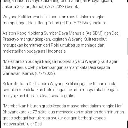
dengan lakon Wahyu Cakraningrat di Lapangan Bhayangkara,
Jakarta Selatan, Jumat, (7/7/ 2023) besok.
Wayang Kulit tersebut dilaksanakan masih dalam rangka
memperingati Hari Ulang Tahun (HUT) ke-77 Bhayangkara.
Asisten Kapolri bidang Sumber Daya Manusia (As SDM) Irjen Dedi
Prasetyo mengungkapkan, kegiatan Wayang Kulit tersebut
merupakan komitmen dari Polri untuk terus menjaga dan
melestarikan budaya asli Indonesia.
“Melestarikan budaya Bangsa Indonesia yaitu Wayang Kulit agar
tidak tergerus oleh perkembangan zaman,” kata Dedi kepada
wartawan, Kamis (6/7/2023).
Selain itu, kata Dedi, acara Wayang Kulit ini juga bertujuan untuk
semakin mendekatkan Polri dengan seluruh masyarakat dengan
menyajikan hiburan rakyat secara gratis.
“Memberikan hiburan gratis kepada masyarakat dalam rangka Hari
Bhayangkara ke-77 sekaligus menyediakan makanan dan minuman
gratis sebagai bentuk rasa syukur dengan berbagi kepada
masyarakat,” ujar Dedi.