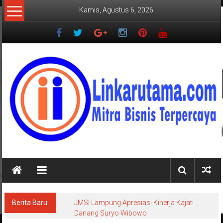
Lompat
Kamis, Agustus 6, 2026
ke
konten
LINKARUTAMA.COM
Mitra
Bisnis
Terpercaya
Berita Baru:
JMSI Lampung Apresiasi Kinerja Kajati
Danang Suryo Wibowo