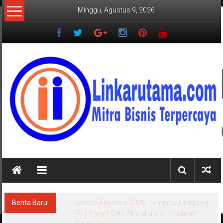
Lompat
Minggu, Agustus 9, 2026
ke
konten
LINKARUTAMA.COM
Mitra
Bisnis
Terpercaya
Berita Baru:
Sensus Ekonomi 2026, Pemprov Lampung:
Pentingnya Data Akurat untuk Kebijakan