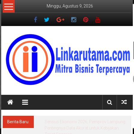
Lompat
Minggu, Agustus 9, 2026
ke
konten
LINKARUTAMA.COM
Mitra
Bisnis
Terpercaya
Berita Baru:
Sensus Ekonomi 2026, Pemprov Lampung:
Pentingnya Data Akurat untuk Kebijakan