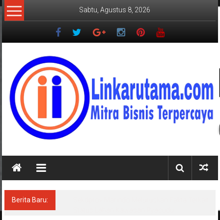
Lompat
Sabtu, Agustus 8, 2026
ke
konten
LINKARUTAMA.COM
Mitra
Bisnis
Terpercaya
Berita Baru:
Sekdprov Marindo Meluruskan Fakta Terkait
Status Lahan Kawasan Ryacudu