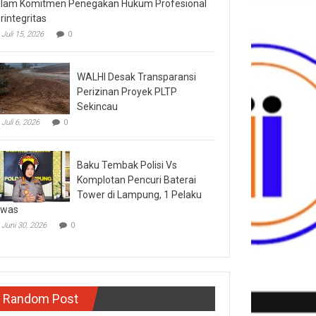
lam Komitmen Penegakan Hukum Profesional
rintegritas
Juli 15, 2026
0
WALHI Desak Transparansi
Perizinan Proyek PLTP
Sekincau
Juli 6, 2026
0
Baku Tembak Polisi Vs
Komplotan Pencuri Baterai
Tower di Lampung, 1 Pelaku
ewas
Juni 30, 2026
0
Random Post