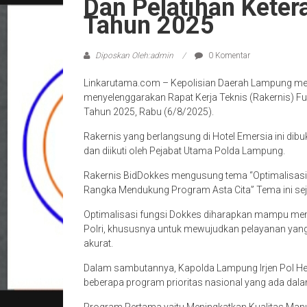
Dan Pelatihan Keter
Tahun 2025
Diposkan Oleh:admin
0 Komentar
Linkarutama.com – Kepolisian Daerah Lampung mela
menyelenggarakan Rapat Kerja Teknis (Rakernis) Fu
Tahun 2025, Rabu (6/8/2025).
Rakernis yang berlangsung di Hotel Emersia ini dib
dan diikuti oleh Pejabat Utama Polda Lampung.
Rakernis BidDokkes mengusung tema “Optimalisasi
Rangka Mendukung Program Asta Cita” Tema ini sejal
Optimalisasi fungsi Dokkes diharapkan mampu mem
Polri, khususnya untuk mewujudkan pelayanan yang 
akurat.
Dalam sambutannya, Kapolda Lampung Irjen Pol He
beberapa program prioritas nasional yang ada dalam