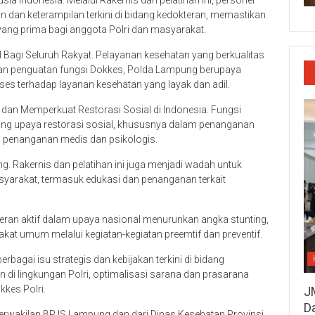
a Indonesia. Melalui Rakernis dan pelatihan ini, personel
dan keterampilan terkini di bidang kedokteran, memastikan
ng prima bagi anggota Polri dan masyarakat.
Bagi Seluruh Rakyat. Pelayanan kesehatan yang berkualitas
gan penguatan fungsi Dokkes, Polda Lampung berupaya
es terhadap layanan kesehatan yang layak dan adil.
an Memperkuat Restorasi Sosial di Indonesia. Fungsi
ung upaya restorasi sosial, khususnya dalam penanganan
 penanganan medis dan psikologis.
 Rakernis dan pelatihan ini juga menjadi wadah untuk
arakat, termasuk edukasi dan penanganan terkait
ran aktif dalam upaya nasional menurunkan angka stunting,
rakat umum melalui kegiatan-kegiatan preemtif dan preventif.
agai isu strategis dan kebijakan terkini di bidang
 di lingkungan Polri, optimalisasi sarana dan prasarana
kkes Polri.
J
D
perwakilan BPJS Lampung dan dari Dinas Kesehatan Provinsi