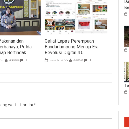
Da
Be
akanan dan
Geliat Lapas Perempuan
erbahaya, Polda
Bandarlampung Menuju Era
ap Bertindak
Revolusi Digital 4.0
025
admin
0
Juli 6, 2021
admin
0
T
ang wajib ditandai
*