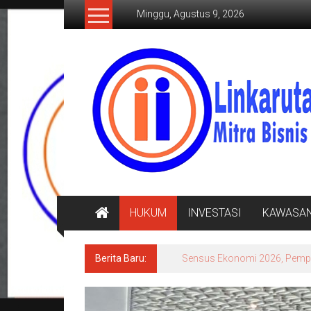
Lompat
Minggu, Agustus 9, 2026
ke
konten
LINKARUTAMA.COM
Mitra
Bisnis
Terpercaya
HUKUM
INVESTASI
KAWASA
Berita Baru:
Sensus Ekonomi 2026, Pempro