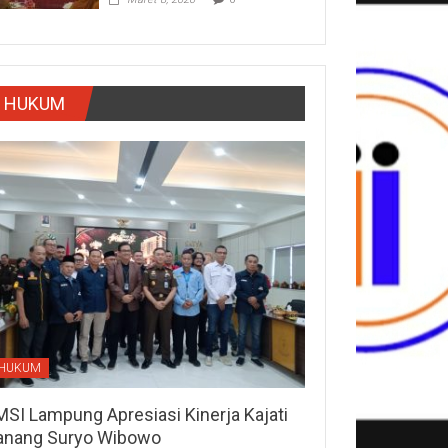
HUKUM
HUKUM
MSI Lampung Apresiasi Kinerja Kajati
anang Suryo Wibowo