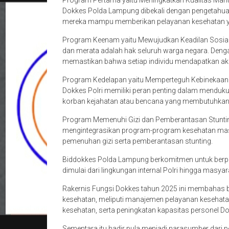
Program Pertama yaitu Meningkatkan Kualitas Manusi
Dokkes Polda Lampung dibekali dengan pengetahuan 
mereka mampu memberikan pelayanan kesehatan ya
Program Keenam yaitu Mewujudkan Keadilan Sosial 
dan merata adalah hak seluruh warga negara. Den
memastikan bahwa setiap individu mendapatkan aks
Program Kedelapan yaitu Memperteguh Kebinekaan d
Dokkes Polri memiliki peran penting dalam menduk
korban kejahatan atau bencana yang membutuhkan
Program Memenuhi Gizi dan Pemberantasan Stunting.
mengintegrasikan program-program kesehatan masy
pemenuhan gizi serta pemberantasan stunting.
Biddokkes Polda Lampung berkomitmen untuk berpe
dimulai dari lingkungan internal Polri hingga masya
Rakernis Fungsi Dokkes tahun 2025 ini membahas berb
kesehatan, meliputi manajemen pelayanan kesehatan
kesehatan, serta peningkatan kapasitas personel Do
Sementara itu hadir pula menjadi narasumber dari 