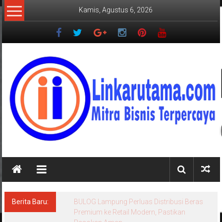
Lompat
Kamis, Agustus 6, 2026
ke
konten
LINKARUTAMA.COM
Mitra
Bisnis
Terpercaya
Berita Baru:
Ditegur Baik Baik, Keluarga Pengurus PWI
Lampung Mengaku Diancam Tetangga