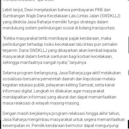
Lebih lanjut, Dewi menjelaskan bahwa pembayaran PKB dan
Sumbangan Wajib Dana Kecelakaan Lalu Lintas Jalan (SWDKLLJ)
yang dikelola Jasa Raharja memiliki fungsi strategis dalam
mendukung sistem perlindungan sosial di bidang transportasi.
“Ketika masyarakat tertib membayar pajak kendaraan, maka
perlindungan terhadap risiko kecelakaan lalu lintas pun semakin
terjamin. Dana SWDKLLJ yang dibayarkan akan kembali kepada
masyarakat dalam bentuk santunan bagi korban kecelakaan,
sehingga manfaatnya sangat nyata,” lanjutnya.
Selama program berlangsung, Jasa Raharja juga aktif melakukan
sosialisasi bersama pemerintah daerah dan kepolisian melalui
kegiatan edukasi publik, pelayanan keliling Samsat, serta kanal
informasi digital. Langkah ini dilakukan agar masyarakat
mendapatkan informasi yang akurat dan dapat memanfaatkan
masa relaksasi di wilayah masing-masing.
Dengan masih berjalannya program relaksasi hingga akhir tahun,
Jasa Raharja mengimbau masyarakat untuk segera memanfaatkan
kesempatan ini. Pemilik kendaraan bermotor dapat mengunjungi