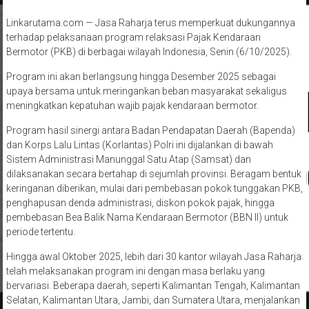
Linkarutama.com — Jasa Raharja terus memperkuat dukungannya
terhadap pelaksanaan program relaksasi Pajak Kendaraan
Bermotor (PKB) di berbagai wilayah Indonesia, Senin (6/10/2025).
Program ini akan berlangsung hingga Desember 2025 sebagai
upaya bersama untuk meringankan beban masyarakat sekaligus
meningkatkan kepatuhan wajib pajak kendaraan bermotor.
Program hasil sinergi antara Badan Pendapatan Daerah (Bapenda)
dan Korps Lalu Lintas (Korlantas) Polri ini dijalankan di bawah
Sistem Administrasi Manunggal Satu Atap (Samsat) dan
dilaksanakan secara bertahap di sejumlah provinsi. Beragam bentuk
keringanan diberikan, mulai dari pembebasan pokok tunggakan PKB,
penghapusan denda administrasi, diskon pokok pajak, hingga
pembebasan Bea Balik Nama Kendaraan Bermotor (BBN II) untuk
periode tertentu.
Hingga awal Oktober 2025, lebih dari 30 kantor wilayah Jasa Raharja
telah melaksanakan program ini dengan masa berlaku yang
bervariasi. Beberapa daerah, seperti Kalimantan Tengah, Kalimantan
Selatan, Kalimantan Utara, Jambi, dan Sumatera Utara, menjalankan