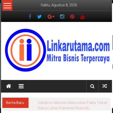
Lompat
Sabtu, Agustus 8, 2026
ke
konten
LINKARUTAMA.COM
Mitra
Bisnis
Terpercaya
Berita Baru:
Sekdprov Marindo Meluruskan Fakta Terkait
Status Lahan Kawasan Ryacudu