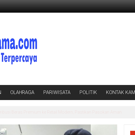
N
OLAHRAGA
PARIWISATA
POLITIK
KONTAK KAM
a Pengurus PWI Lampung Mengaku Diancam Tetangga