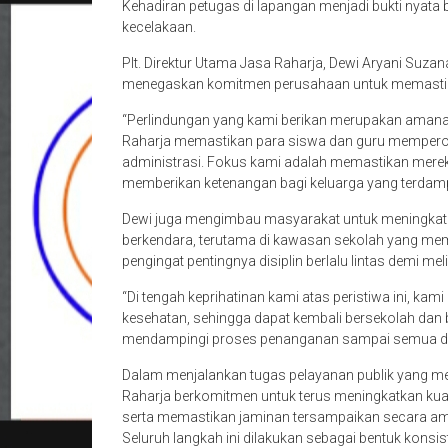
Kehadiran petugas di lapangan menjadi bukti nyat
kecelakaan.
Plt. Direktur Utama Jasa Raharja, Dewi Aryani Suza
menegaskan komitmen perusahaan untuk memastika
“Perlindungan yang kami berikan merupakan amana
Raharja memastikan para siswa dan guru memperole
administrasi. Fokus kami adalah memastikan merek
memberikan ketenangan bagi keluarga yang terdampa
Dewi juga mengimbau masyarakat untuk meningka
berkendara, terutama di kawasan sekolah yang memilik
pengingat pentingnya disiplin berlalu lintas demi m
“Di tengah keprihatinan kami atas peristiwa ini, k
kesehatan, sehingga dapat kembali bersekolah dan be
mendampingi proses penanganan sampai semua din
Dalam menjalankan tugas pelayanan publik yang mem
Raharja berkomitmen untuk terus meningkatkan ku
serta memastikan jaminan tersampaikan secara am
Seluruh langkah ini dilakukan sebagai bentuk kons