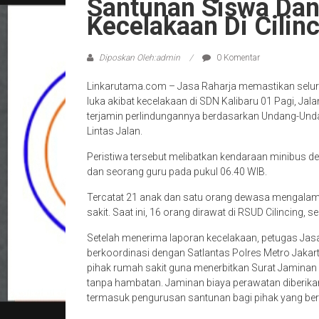
Santunan Siswa Da
Kecelakaan Di Cilinc
Diposkan Oleh:admin
0 Komentar
Linkarutama.com – Jasa Raharja memastikan seluru
luka akibat kecelakaan di SDN Kalibaru 01 Pagi, Jala
terjamin perlindungannya berdasarkan Undang-Und
Lintas Jalan.
Peristiwa tersebut melibatkan kendaraan minibus 
dan seorang guru pada pukul 06.40 WIB.
Tercatat 21 anak dan satu orang dewasa mengalami l
sakit. Saat ini, 16 orang dirawat di RSUD Cilincing,
Setelah menerima laporan kecelakaan, petugas Jasa
berkoordinasi dengan Satlantas Polres Metro Jakart
pihak rumah sakit guna menerbitkan Surat Jaminan
tanpa hambatan. Jaminan biaya perawatan diberika
termasuk pengurusan santunan bagi pihak yang berhak