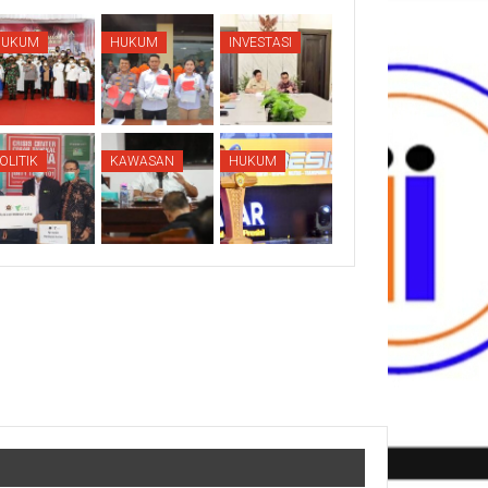
HUKUM
HUKUM
INVESTASI
OLITIK
KAWASAN
HUKUM