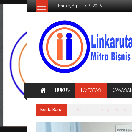
Lompat
Kamis, Agustus 6, 2026
ke
konten
LINKARUTAMA.COM
Mitra
Bisnis
Terpercaya
HUKUM
INVESTASI
KAWASA
Berita Baru:
Ditegur Baik Baik, Keluarg