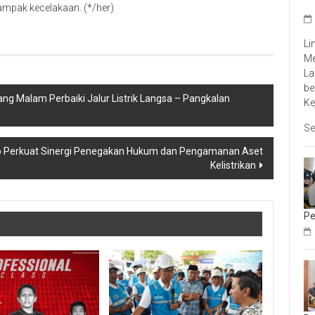
mpak kecelakaan. (*/her)
Li
Me
La
be
ang Malam Perbaiki Jalur Listrik Langsa – Pangkalan
Ke
Se
o Perkuat Sinergi Penegakan Hukum dan Pengamanan Aset
Kelistrikan
Pe