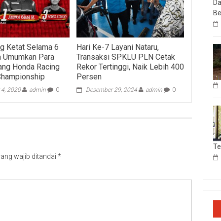
Da
Be
g Ketat Selama 6
Hari Ke-7 Layani Nataru,
da Umumkan Para
Transaksi SPKLU PLN Cetak
jang Honda Racing
Rekor Tertinggi, Naik Lebih 400
Championship
Persen
 4, 2020
admin
0
Desember 29, 2024
admin
0
T
ang wajib ditandai
*