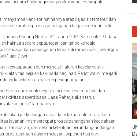
a bahwa negara hadir bagi masyarakat yang terdampak
na, menyampaikan keprihatinannya atas kejadian tersebut dan
n keseluruhan proses penanganan berjalan dengan baik.
t Undang-Undang Nomor 34 Tahun 1964. Karena itu, PT Jasa
h haknya secara cepat, tepat, dan tanpa kendala
a mendapatkan penanganan terbaik di rumah sakit, sekaligus
k,” ujar Dewi.
tkan kewaspadaan dan mematuhi aturan keselamatan
i aktivitas pejalan kaki pada pagi hari. Peristiwa ini menjadi
elindungi keselamatan seluruh pengguna jalan.
ami berharap anak-anak segera diberikan kesembuhan dan
raktivitas seperti biasa. Jasa Raharja akan terus
yatakan pulih,” tambahnya.
berikan perlindungan dasar kecelakaan lalu lintas, Jasa
alitas layanan, mempercepat proses penanganan kecelakaan,
J
an, transparan, dan sesuai ketentuan perundang-undangan.
D
istensi perusahaan dalam melayani sepenuh hati dan