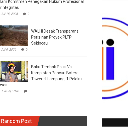
lam Komitmen Penegakan Hukum Profesional
rintegritas
Juli 15, 2026
0
WALHI Desak Transparansi
Perizinan Proyek PLTP
Sekincau
Juli 6, 2026
0
Baku Tembak Polisi Vs
Komplotan Pencuri Baterai
Tower di Lampung, 1 Pelaku
ewas
Juni 30, 2026
0
Random Post