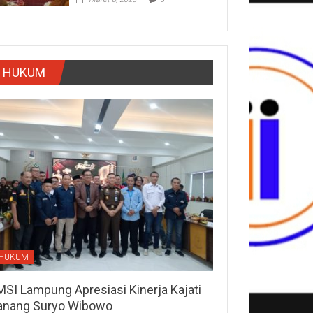
HUKUM
HUKUM
MSI Lampung Apresiasi Kinerja Kajati
anang Suryo Wibowo