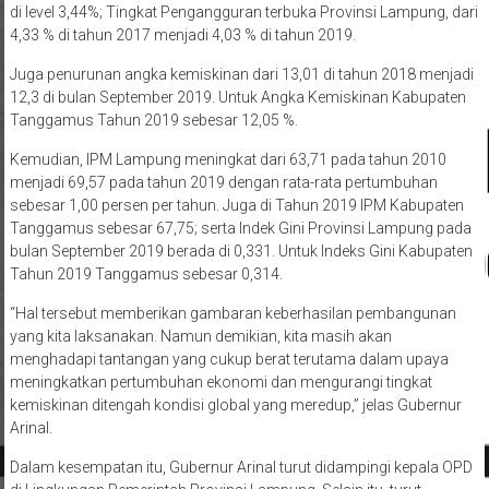
di level 3,44%; Tingkat Pengangguran terbuka Provinsi Lampung, dari
4,33 % di tahun 2017 menjadi 4,03 % di tahun 2019.
Juga penurunan angka kemiskinan dari 13,01 di tahun 2018 menjadi
12,3 di bulan September 2019. Untuk Angka Kemiskinan Kabupaten
Tanggamus Tahun 2019 sebesar 12,05 %.
Kemudian, IPM Lampung meningkat dari 63,71 pada tahun 2010
menjadi 69,57 pada tahun 2019 dengan rata-rata pertumbuhan
sebesar 1,00 persen per tahun. Juga di Tahun 2019 IPM Kabupaten
Tanggamus sebesar 67,75; serta Indek Gini Provinsi Lampung pada
bulan September 2019 berada di 0,331. Untuk Indeks Gini Kabupaten
Tahun 2019 Tanggamus sebesar 0,314.
“Hal tersebut memberikan gambaran keberhasilan pembangunan
yang kita laksanakan. Namun demikian, kita masih akan
menghadapi tantangan yang cukup berat terutama dalam upaya
meningkatkan pertumbuhan ekonomi dan mengurangi tingkat
kemiskinan ditengah kondisi global yang meredup,” jelas Gubernur
Arinal.
Dalam kesempatan itu, Gubernur Arinal turut didampingi kepala OPD