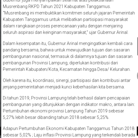
Gubernur juga menyampaikan selamat atas pelaksanaan
Musrenbang RKPD Tahun 2021 Kabupaten Tanggamus.
“Musrenbang ini membuktikan komitmen seluruh jajaran Pemerintah
Kabupaten Tanggamus untuk melibatkan partisipasi masyarakat
dalam rangkaian proses perencanaan yaitu dengan menjaring
seluruh aspirasi dan keinginan masyarakat,” ujar Gubernur Arinal.
Dalam kesempatan itu, Gubernur Arinal mengingatkan kembali cara
pandang bersama, bahwa untuk mewujudkan tujuan dan sasaran
pembangunan nasional, termasuk di dalamnya tujuan dan sasaran
pembangunan Provinsi Lampung, diperlukan kontribusi dari
Pemerintah Kabupaten/Kota, Kecamatan hingga Desa/ Kelurahan.
Oleh karena itu, koordinasi, sinergi, partisipasi dan kontribusi antar
jenjang pemerintahan menjadi kunci keberhasilan kita bersama.
Di tahun 2019, Provinsi Lampung telah berhasil dalam pencapaian
pembangunan yang ditunjukkan dengan indikator makro, antara lain:
Pertumbuhan ekonomi provinsi Lampung Tahun 2019 sebesar
5,27% lebih besar dibanding tahun 2018 sebesar 5,25%.
Adapun Pertumbuhan Ekonomi Kabupaten Tanggamus Tahun 2018
sebesar 5,02% ; Laju inflasi Provinsi Lampung yang terkendali berada