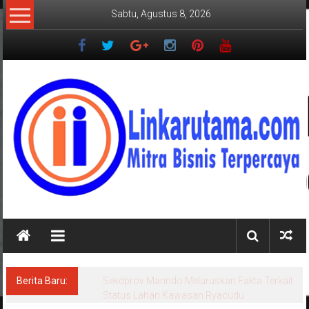
Lompat
Sabtu, Agustus 8, 2026
ke
konten
LINKARUTAMA.COM
Mitra
Bisnis
Terpercaya
Berita Baru:
Sekdprov Marindo Meluruskan Fakta Terkait
Status Lahan Kawasan Ryacudu