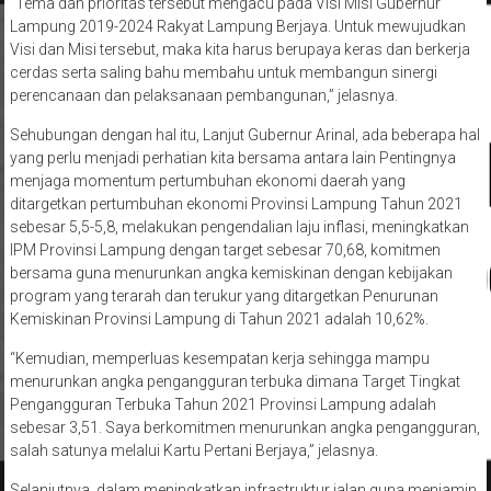
“Tema dan prioritas tersebut mengacu pada Visi Misi Gubernur
Lampung 2019-2024 Rakyat Lampung Berjaya. Untuk mewujudkan
Visi dan Misi tersebut, maka kita harus berupaya keras dan berkerja
cerdas serta saling bahu membahu untuk membangun sinergi
perencanaan dan pelaksanaan pembangunan,” jelasnya.
Sehubungan dengan hal itu, Lanjut Gubernur Arinal, ada beberapa hal
yang perlu menjadi perhatian kita bersama antara lain Pentingnya
menjaga momentum pertumbuhan ekonomi daerah yang
ditargetkan pertumbuhan ekonomi Provinsi Lampung Tahun 2021
sebesar 5,5-5,8, melakukan pengendalian laju inflasi, meningkatkan
IPM Provinsi Lampung dengan target sebesar 70,68, komitmen
bersama guna menurunkan angka kemiskinan dengan kebijakan
program yang terarah dan terukur yang ditargetkan Penurunan
Kemiskinan Provinsi Lampung di Tahun 2021 adalah 10,62%.
“Kemudian, memperluas kesempatan kerja sehingga mampu
menurunkan angka pengangguran terbuka dimana Target Tingkat
Pengangguran Terbuka Tahun 2021 Provinsi Lampung adalah
sebesar 3,51. Saya berkomitmen menurunkan angka pengangguran,
salah satunya melalui Kartu Pertani Berjaya,” jelasnya.
Selanjutnya, dalam meningkatkan infrastruktur jalan guna menjamin