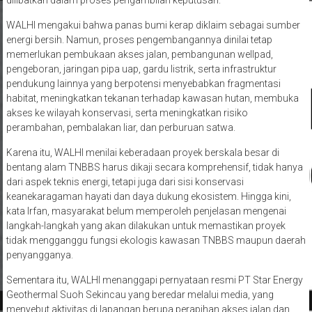
dilibatkan dalam proses pengambilan keputusan.
WALHI mengakui bahwa panas bumi kerap diklaim sebagai sumber
energi bersih. Namun, proses pengembangannya dinilai tetap
memerlukan pembukaan akses jalan, pembangunan wellpad,
pengeboran, jaringan pipa uap, gardu listrik, serta infrastruktur
pendukung lainnya yang berpotensi menyebabkan fragmentasi
habitat, meningkatkan tekanan terhadap kawasan hutan, membuka
akses ke wilayah konservasi, serta meningkatkan risiko
perambahan, pembalakan liar, dan perburuan satwa.
Karena itu, WALHI menilai keberadaan proyek berskala besar di
bentang alam TNBBS harus dikaji secara komprehensif, tidak hanya
dari aspek teknis energi, tetapi juga dari sisi konservasi
keanekaragaman hayati dan daya dukung ekosistem. Hingga kini,
kata Irfan, masyarakat belum memperoleh penjelasan mengenai
langkah-langkah yang akan dilakukan untuk memastikan proyek
tidak mengganggu fungsi ekologis kawasan TNBBS maupun daerah
penyangganya.
Sementara itu, WALHI menanggapi pernyataan resmi PT Star Energy
Geothermal Suoh Sekincau yang beredar melalui media, yang
menyebut aktivitas di lapangan berupa perapihan akses jalan dan