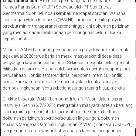
Linkarutama.com
– Rencana pembangunan Pembangkit Listrik
Tenaga Panas Bumi (PLTP) Sekincau oleh PT Star Energy
Geothermal Suoh Sekincau kembali mendapat sorotan. Wahana
Lingkungan Hidup Indonesia (WALHI) Lampung menilai proyek
tersebut minim transparansi karena hingga kini dokumen perizinan
yang menjadi dasar pelaksanaan pembangunan belum dibuka
kepada publik.
Menurut WALHI Lampung, pembangunan proyek yang telah dimulai
sejak awal 2026 terus berjalan meski masyarakat di desa-desa
penyangga kawasan panas bumi Sekincau mengaku belum pernah
dilibatkan dalam dialog, baik oleh pemerintah daerah maupun pihak
perusahaan. Kondisi tersebut dinilai berpotensi memicu konflik
sosial karena masyarakat mempertanyakan legalitas proyek,
dampak lingkungan, serta keberlangsungan ruang hidup mereka.
Direktur Eksekutif WALHI Lampung, Irfan Tri Musri, dalam siaran
resminya, Senin (6/7/2026), mengatakan masyarakat telah berulang
kali meminta pemerintah dan perusahaan membuka berbagai
dokumen perizinan, seperti persetujuan lingkungan, dokumen
Analisis Mengenai Dampak Lingkungan (AMDAL) dan/atau UKL-UPL,
izin pemanfaatan kawasan hutan apabila terdapat penggunaan