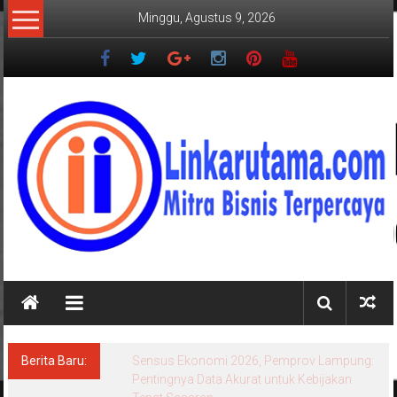
Lompat
Minggu, Agustus 9, 2026
ke
konten
LINKARUTAMA.COM
Mitra
Bisnis
Terpercaya
Berita Baru:
Sensus Ekonomi 2026, Pemprov Lampung:
Pentingnya Data Akurat untuk Kebijakan