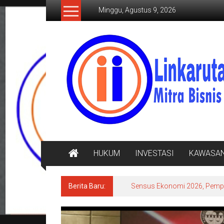
Lompat
Minggu, Agustus 9, 2026
ke
konten
LINKARUTAMA.COM
Mitra
Bisnis
Terpercaya
HUKUM
INVESTASI
KAWASA
Berita Baru:
Sensus Ekonomi 2026, Pempro