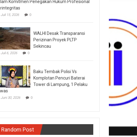
lam Komitmen Penegakan Hukum Profesional
rintegritas
Juli 15, 2026
0
WALHI Desak Transparansi
Perizinan Proyek PLTP
Sekincau
Juli 6, 2026
0
Baku Tembak Polisi Vs
Komplotan Pencuri Baterai
Tower di Lampung, 1 Pelaku
ewas
Juni 30, 2026
0
Random Post