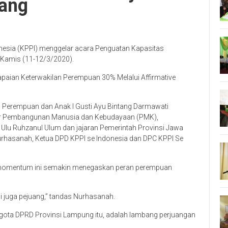
uang
nesia (KPPI) menggelar acara Penguatan Kapasitas
u-Kamis (11-12/3/2020).
aian Keterwakilan Perempuan 30% Melalui Affirmative
n Perempuan dan Anak I Gusti Ayu Bintang Darmawati
tor Pembangunan Manusia dan Kebudayaan (PMK),
 Ulu Ruhzanul Ulum dan jajaran Pemerintah Provinsi Jawa
 Nurhasanah, Ketua DPD KPPI se Indonesia dan DPC KPPI Se
 momentum ini semakin menegaskan peran perempuan
 juga pejuang,” tandas Nurhasanah.
gota DPRD Provinsi Lampung itu, adalah lambang perjuangan