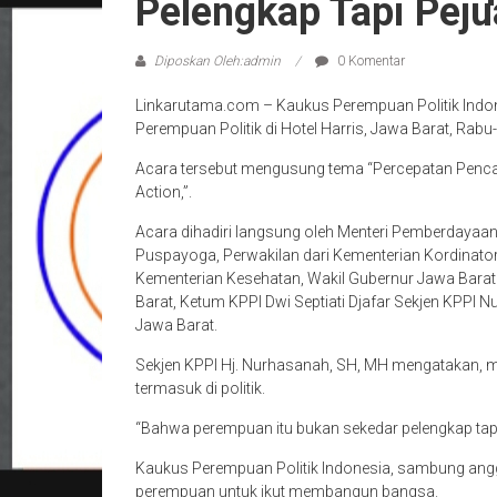
Pelengkap Tapi Pej
Diposkan Oleh:admin
0 Komentar
Linkarutama.com – Kaukus Perempuan Politik Indo
Perempuan Politik di Hotel Harris, Jawa Barat, Rab
Acara tersebut mengusung tema “Percepatan Pencap
Action,”.
Acara dihadiri langsung oleh Menteri Pemberdayaa
Puspayoga, Perwakilan dari Kementerian Kordina
Kementerian Kesehatan, Wakil Gubernur Jawa Barat
Barat, Ketum KPPI Dwi Septiati Djafar Sekjen KPPI
Jawa Barat.
Sekjen KPPI Hj. Nurhasanah, SH, MH mengatakan,
termasuk di politik.
“Bahwa perempuan itu bukan sekedar pelengkap tapi
Kaukus Perempuan Politik Indonesia, sambung ang
perempuan untuk ikut membangun bangsa.