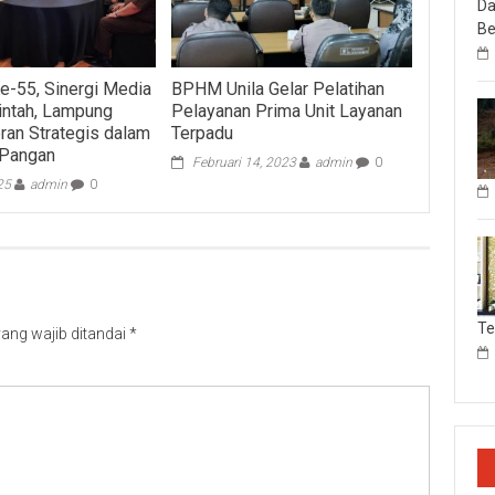
Da
Be
-55, Sinergi Media
BPHM Unila Gelar Pelatihan
intah, Lampung
Pelayanan Prima Unit Layanan
ran Strategis dalam
Terpadu
 Pangan
Februari 14, 2023
admin
0
25
admin
0
T
ang wajib ditandai
*