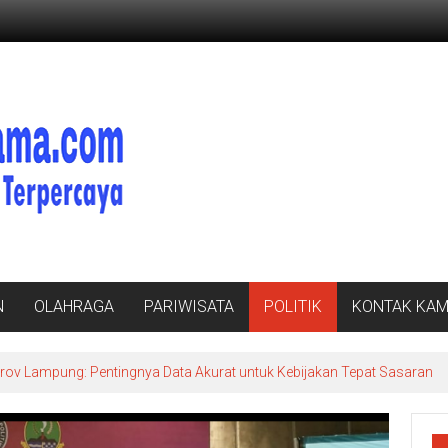
N
OLAHRAGA
PARIWISATA
POLITIK
KONTAK KAM
v Lampung: Pentingnya Data Akurat untuk Kebijakan Tepat Sasaran