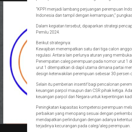
“KPPI menjadi lambang perjuangan perempuan Ind
Indonesia dan tampil dengan kemampuan,” pungka
Dalam kegiatan tersebut, dipaparkan strategi penca
Pemilu 2024.
Berikut strateginya:
Kewajiban menempatkan satu dari tiga calon anggota
regulasi. Antara lain perlunya aturan yang membuka p
Penempatan caleg perempuan pada nomor urut 1 di p
urut 1 ditempatkan di dapil utama dimana partai me
design keterwakilan perempuan sebesar 30 persen di 
Selain itu pemberian insentif bagi pencalonan pe
keuangan parpol maupun dan CSR pihak ketiga. Adan
keuangan parpol dari Negara untuk kepentingan kad
Peningkatan kapasitas kompetensi perempuan melal
perbaikan yang menopang sesuai dengan perkemban
mendapatkan perlindungan dengan adanya ketentuan
terjadinya kecurangan pada caleg/aleg perempuan.