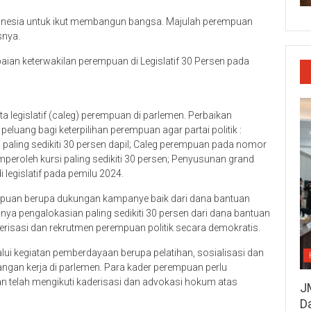
onesia untuk ikut membangun bangsa. Majulah perempuan
snya.
paian keterwakilan perempuan di Legislatif 30 Persen pada
 legislatif (caleg) perempuan di parlemen. Perbaikan
eluang bagi keterpilihan perempuan agar partai politik :
aling sedikiti 30 persen dapil; Caleg perempuan pada nomor
mperoleh kursi paling sedikiti 30 persen; Penyusunan grand
legislatif pada pemilu 2024.
rempuan berupa dukungan kampanye baik dari dana bantuan
ya pengalokasian paling sedikiti 30 persen dari dana bantuan
erisasi dan rekrutmen perempuan politik secara demokratis.
ui kegiatan pemberdayaan berupa pelatihan, sosialisasi dan
gan kerja di parlemen. Para kader perempuan perlu
 telah mengikuti kaderisasi dan advokasi hokum atas
J
D