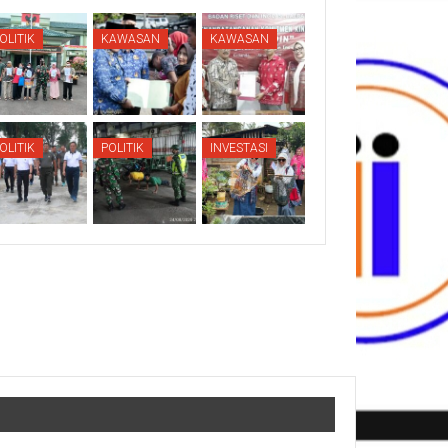
OLITIK
KAWASAN
KAWASAN
OLITIK
POLITIK
INVESTASI