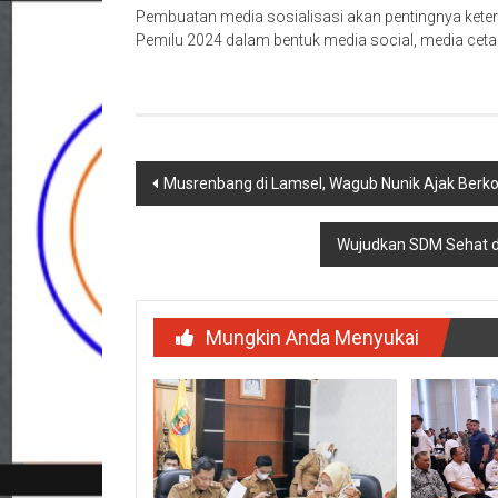
Pembuatan media sosialisasi akan pentingnya keter
Pemilu 2024 dalam bentuk media social, media cetak
Navigasi
Musrenbang di Lamsel, Wagub Nunik Ajak Berko
pos
Wujudkan SDM Sehat 
Mungkin Anda Menyukai