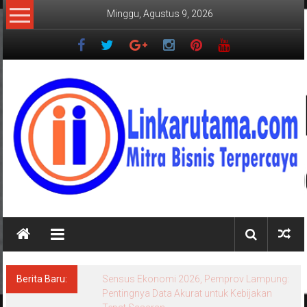
Lompat
Minggu, Agustus 9, 2026
ke
konten
LINKARUTAMA.COM
Mitra
Bisnis
Terpercaya
Berita Baru:
Sensus Ekonomi 2026, Pemprov Lampung:
Pentingnya Data Akurat untuk Kebijakan