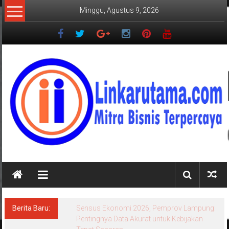
Lompat
Minggu, Agustus 9, 2026
ke
konten
LINKARUTAMA.COM
Mitra
Bisnis
Terpercaya
Berita Baru:
Sensus Ekonomi 2026, Pemprov Lampung:
Pentingnya Data Akurat untuk Kebijakan