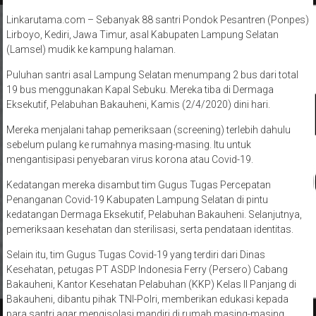
Linkarutama.com – Sebanyak 88 santri Pondok Pesantren (Ponpes)
Lirboyo, Kediri, Jawa Timur, asal Kabupaten Lampung Selatan
(Lamsel) mudik ke kampung halaman.
Puluhan santri asal Lampung Selatan menumpang 2 bus dari total
19 bus menggunakan Kapal Sebuku. Mereka tiba di Dermaga
Eksekutif, Pelabuhan Bakauheni, Kamis (2/4/2020) dini hari.
Mereka menjalani tahap pemeriksaan (screening) terlebih dahulu
sebelum pulang ke rumahnya masing-masing. Itu untuk
mengantisipasi penyebaran virus korona atau Covid-19.
Kedatangan mereka disambut tim Gugus Tugas Percepatan
Penanganan Covid-19 Kabupaten Lampung Selatan di pintu
kedatangan Dermaga Eksekutif, Pelabuhan Bakauheni. Selanjutnya,
pemeriksaan kesehatan dan sterilisasi, serta pendataan identitas.
Selain itu, tim Gugus Tugas Covid-19 yang terdiri dari Dinas
Kesehatan, petugas PT ASDP Indonesia Ferry (Persero) Cabang
Bakauheni, Kantor Kesehatan Pelabuhan (KKP) Kelas II Panjang di
Bakauheni, dibantu pihak TNI-Polri, memberikan edukasi kepada
para santri agar mengisolasi mandiri di rumah masing-masing