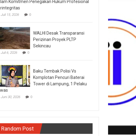
lam Komitmen Penegakan Hukum Profesional
rintegritas
Juli 15, 2026
0
WALHI Desak Transparansi
Perizinan Proyek PLTP
Sekincau
Juli 6, 2026
0
Baku Tembak Polisi Vs
Komplotan Pencuri Baterai
Tower di Lampung, 1 Pelaku
ewas
Juni 30, 2026
0
Random Post