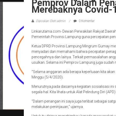
Pemprov Dalam Pen
Merebaknya Covid-
Diposkan Oleh:admin
0 Komentar
Linkarutama.com- Dewan Perwakilan Rakyat Daerah
Pemerintah Provinsi Lampung guna percepatan pena
Ketua DPRD Provinsi Lampung Mingrum Gumay men
menyadari dan memahami bahwa pecepatan penaggu
pencegahnya dan lainya. Terkait permasalahan angga
usulkan. Selama ini Pemprov Lampung juga sudah m
“Selama anggaran ada berapa keperluaan kita akan 
Minggu (5/4/2020).
Menurutnya,pada dasarnya kegiatan sosialisasi ini 
segala hal. Kita lihata untuk Alat Pelindung Diri (A
“Dalam penangan ini saya juga terlibat sebagai satg
melakukan peninjauan,” ujarnya.