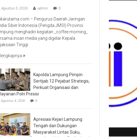
Agustus 5, 2026
admin
0
nkarutama.com – Pengurus Daerah Jaringan
dia Siber Indonesia (Pengda JMSI) Provinsi
mpung menghadiri kegiatan _coffee morning_
rsama insan media yang digelar Kepala
jaksaan Tinggi
lengkapnya
Kapolda Lampung Pimpin
Sertijab 12 Pejabat Strategis,
Perkuat Organisasi dan
layanan Polri Presisi
Agustus 4, 2026
0
Apresiasi Kejari Lampung
Tengah dan Dukungan
Masyarakat Lintas Suku,