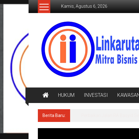
Lompat
Kamis, Agustus 6, 2026
ke
konten
LINKARUTAMA.COM
Mitra
Bisnis
Terpercaya
HUKUM
INVESTASI
KAWASA
Berita Baru:
BULOG Lampung Perluas Distr