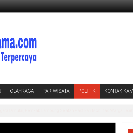
N
OLAHRAGA
PARIWISATA
POLITIK
KONTAK KAM
ibusi Beras Premium ke Retail Modern, Pastikan Pasokan Aman