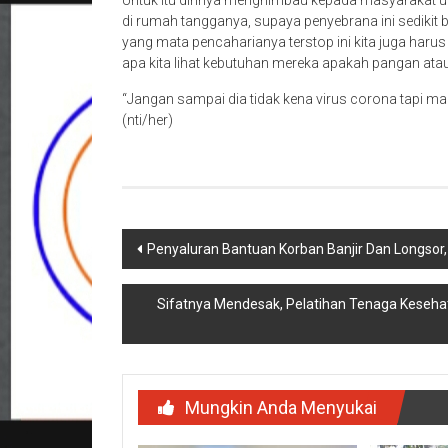
Untuk itu dirinya menghimbau kepada masyarakat u
di rumah tangganya, supaya penyebrana ini sedikit 
yang mata pencaharianya terstop ini kita juga haru
apa kita lihat kebutuhan mereka apakah pangan ata
“Jangan sampai dia tidak kena virus corona tapi mal
(nti/her)
Navigasi
Penyaluran Bantuan Korban Banjir Dan Longso
pos
Sifatnya Mendesak, Pelatihan Tenaga Keseha
Mungkin Anda Menyukai