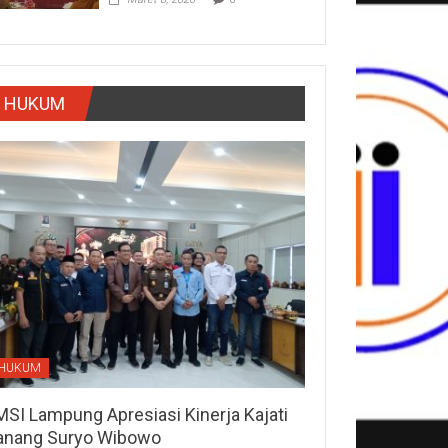
HUKUM
HUKUM
MSI Lampung Apresiasi Kinerja Kajati
anang Suryo Wibowo