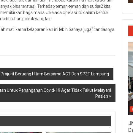
ntuk jaga jarak aman dan mencoba karantina mereka sendiri
banyak bisa teratasi. Terhadap teman-teman dan sudar2 kita
s memikirkan bagaimana. Jika ada operasi itu dalam bentuk
u kebutuhan pokok yang lain.
ah mati karna kelaparan kan ini lebih bahaya juga,” tandasnya.
r, Prajurit Beruang Hitam Bersama ACT Dan SP3T Lampung
tan Untuk Penanganan Covid-19 Agar Tidak Takut Melayani
Pasien
J
D