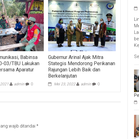
Li
Me
La
be
Ke
Se
unikasi, Babinsa
Gubernur Arinal Ajak Mitra
10-03/TBU Lakukan
Stategis Mendorong Perikanan
rsama Aparatur
Rajungan Lebih Baik dan
Berkelanjutan
 2021
admin
0
Mei 23, 2022
admin
0
Pe
ang wajib ditandai
*