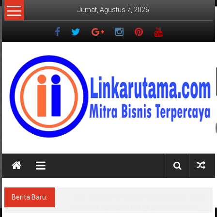
Lompat
Jumat, Agustus 7, 2026
ke
konten
LINKARUTAMA.COM
Mitra
Bisnis
Terpercaya
Berita Baru:
Jasa Raharja Serahkan Santunan Ahli Waris
Korban Kebakaran KM Mutiara Sentosa II