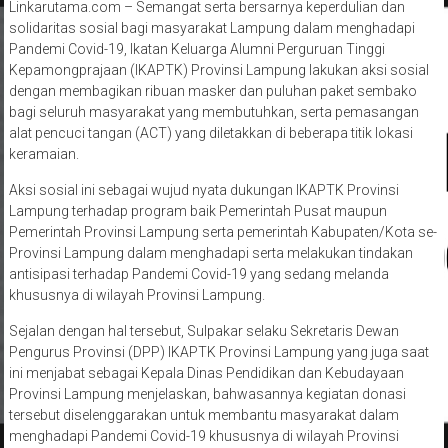
Linkarutama.com – Semangat serta bersarnya keperdulian dan
solidaritas sosial bagi masyarakat Lampung dalam menghadapi
Pandemi Covid-19, Ikatan Keluarga Alumni Perguruan Tinggi
Kepamongprajaan (IKAPTK) Provinsi Lampung lakukan aksi sosial
dengan membagikan ribuan masker dan puluhan paket sembako
bagi seluruh masyarakat yang membutuhkan, serta pemasangan
alat pencuci tangan (ACT) yang diletakkan di beberapa titik lokasi
keramaian.
Aksi sosial ini sebagai wujud nyata dukungan IKAPTK Provinsi
Lampung terhadap program baik Pemerintah Pusat maupun
Pemerintah Provinsi Lampung serta pemerintah Kabupaten/Kota se-
Provinsi Lampung dalam menghadapi serta melakukan tindakan
antisipasi terhadap Pandemi Covid-19 yang sedang melanda
khususnya di wilayah Provinsi Lampung.
Sejalan dengan hal tersebut, Sulpakar selaku Sekretaris Dewan
Pengurus Provinsi (DPP) IKAPTK Provinsi Lampung yang juga saat
ini menjabat sebagai Kepala Dinas Pendidikan dan Kebudayaan
Provinsi Lampung menjelaskan, bahwasannya kegiatan donasi
tersebut diselenggarakan untuk membantu masyarakat dalam
menghadapi Pandemi Covid-19 khususnya di wilayah Provinsi