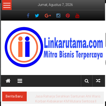
Lompat
Jumat, Agustus 7, 2026
ke
konten
LINKARUTAMA.COM
Mitra
Bisnis
Terpercaya
Berita Baru:
Jasa Raharja Serahkan Santunan Ahli Waris
Korban Kebakaran KM Mutiara Sentosa II