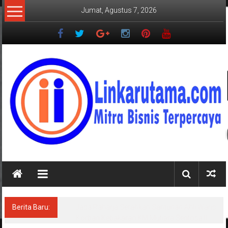
Lompat
Jumat, Agustus 7, 2026
ke
konten
LINKARUTAMA.COM
Mitra
Bisnis
Terpercaya
Berita Baru:
Jasa Raharja Serahkan Santunan Ahli Waris
Korban Kebakaran KM Mutiara Sentosa II