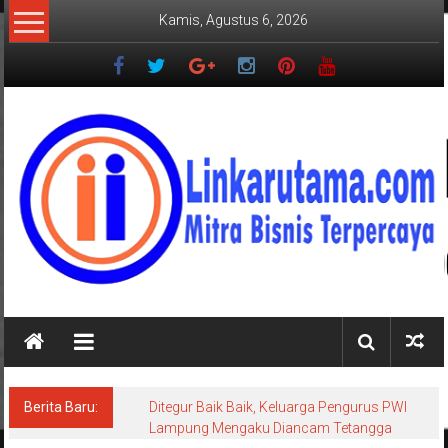
Lompat
Kamis, Agustus 6, 2026
ke
konten
LINKARUTAMA.COM
Mitra
Bisnis
Terpercaya
Berita Baru:
Ditegur Baik Baik, Keluarga Pengurus PWI
Lampung Mengaku Diancam Tetangga