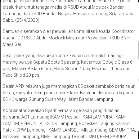
penggalangan donasi Gerakan Rakyat Lampung Peduli (RLP) telah
disalurkan untuk tenaga medis di RSUD Abdul Moeloek Bandar
Lampung dan RSUD Bandar Negara Husada Lampung Selatan pada
Sabtu (25/4/2020).
Bantuan diserahkan oleh perwakilan komunitas kepada Koordinator
Ruang IGD RSUD AbduI Moeloek Maya dan Perwakilan RSUD BNH
Maya Sari.
Detail paket yang disalurkan untuk kedua rumah sakit masing-
masing berupa Sepatu Boots 3 pasang, Kacamata Google Glass 6
pcs, Masker Bedah 6 box, Hand Scoon 4 box, Hazmat 11 pcs dan
Face Shield 20 pcs.
Selain APD, relawan juga membagikan 85 paket sembako berisi telur,
beras, minyak goreng dan masker kain. Bantuan disalurkan kepada
85 KK warga Gunung Sulah Way Halim Bandar Lampung.
Koordinator Gerakan Syarif berharap gerakan yang diinisiasi
bersama ACT Lampung,IKAMM Pesibar, IKAM LAMPURA, IKAM
LAMTIM, BEM UNILA, FSLDK Lampung, Poltekkes Tanjung Karang,
Patelki DPW Lampung, IKAMM LAMSEL, IMK Lampung, BEM UMITRA,
Ismakes Lampung, GMP Lampung Tengah, IMKLI, BEM SABURAI,